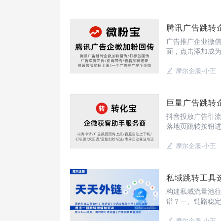
腾讯广告跳转
广告推广企业微
面，点击添加成
转化率可用降低
路提升转化率转
摩尔企服-小王
抖音投放广告引
落地页跳转按钮
支持统计回传，若广
ID是每一次点击
摩尔企服-小王
私域跳转工具
构建私域流量池
谱？一、链路稳
程流量完整转化
摩尔企服-小王