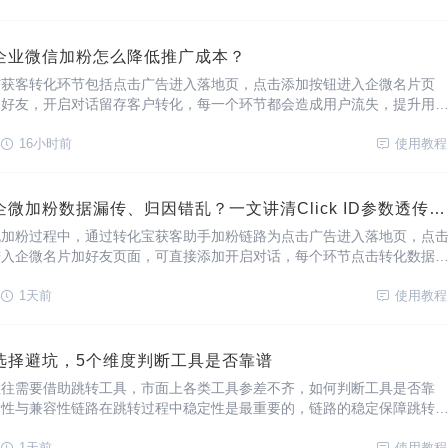
企业微信加粉怎么降低推广成本？
信获客转化环节包括点击广告进入落地页，点击添加按钮进入企微名片页
为好友，开启对话留存客户转化，每一个环节都会造成用户流失，提升用
获客成本，借助微粉宝这款工具从以下几方面可降低推广成本。一、缩短
化链路过长或复杂容易导致用户流失，通过工具活
16小时前
使用教程
巨量广告跳转企微加粉数据漏传、归因错乱？一文讲清Click ID参数透传要点
流加粉过程中，通过转化宝获客助手加粉链路为点击广告进入落地页，点
进入企微名片加好友页面，可直接添加开启对话，每个环节点击转化数据
告模型不精准，各环节数据差别过大可能是Click ID参数透传失败。Clic
广告平台生成的唯一身份识
1天前
使用教程
选择避坑，5个维度判断工具是否靠谱
往往需要借助跳转工具，市面上各类工具参差不齐，如何判断工具是否靠
定性与兼容性链路在跳转过程中稳定性是最重要的，链路的稳定保障跳转
；支持全平台覆盖，在不同使用场景专门的链接，如：短信场景用短链接
1天前
使用教程