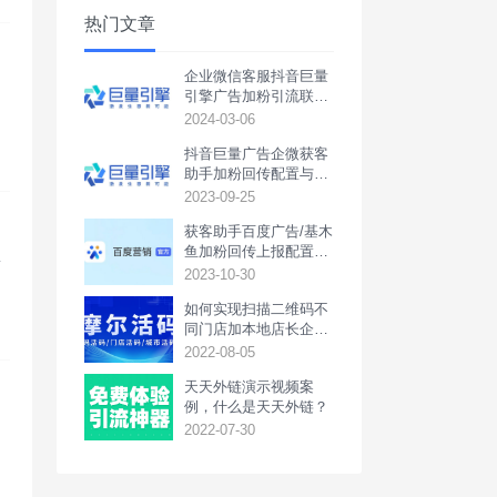
热门文章
企业微信客服抖音巨量
引擎广告加粉引流联调
户
回传配置教程
2024-03-06
链
抖音巨量广告企微获客
助手加粉回传配置与联
调教程
2023-09-25
获客助手百度广告/基木
鱼加粉回传上报配置教
击
程
2023-10-30
都
k
如何实现扫描二维码不
同门店加本地店长企业
微信或本地活动群
2022-08-05
天天外链演示视频案
例，什么是天天外链？
2022-07-30
过
，