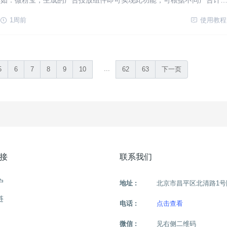
具如：微粉宝，生成的广告投放组件即可实现此功能，可根据不同广告计
渠道欢迎语，及自动备注打上标签，不同广告计划匹配不同欢迎语进行差
道欢迎语可实现哪些功能？欢迎语可一次性发送
1周前
使用教程
...
5
6
7
8
9
10
62
63
下一页
接
联系我们
户
地址 :
北京市昌平区北清路1号
链
电话 :
点击查看
微信 :
见右侧二维码