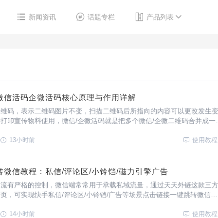
新闻资讯
话题专栏
产品列表
微信活码企微活码核心原理与作用详解
二维码，表示二维码图片不变，扫描二维码后所指向的内容可以更改发生
打印宣传物料使用，微信/企微活码就是把多个微信/企微二维码合并成一
按规则切换展示多个二维码实现分流的效果，统计不同渠道活码访问数据
码核心原理与作用一、核心原理活码核
13小时前
使用教程
微信教程：私信/评论区/小铃铛/磁力引擎广告
导流有严格的控制，微信端常常用于承载私域流量，通过天天外链这款三
页，可实现快手私信/评论区/小铃铛/广告等场景点击链接一键跳转微信
控，支持活码分流，生成跳转短链接、广告回传链接，统计各环节转化数
台数据回传上报等。
14小时前
使用教程