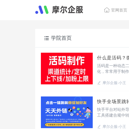
官网首页
学院首页
什么是活码？
活码是一种动态
化，常常用于制作
活码使用，支持
微信活码/企微活
摩尔企服-小王
快手全场景跳转
快手平台对站外
工具搭建合规中转
端，规避平台风
据，磁力引擎平
摩尔企服-小王