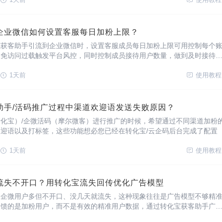
放用对应平台广告回传链接，而不是全场景通用
企业微信如何设置客服每日加粉上限？
或获客助手引流到企业微信时，设置客服成员每日加粉上限可用控制每个
避免访问过载触发平台风控，同时控制成员接待用户数量，做到及时接待
务质量，借助微粉宝这款工具即可配置，支持在一条广告计划内添加多企
置客服每日上下线时间、展示有效期等。{微粉
1天前
使用教程
助手/活码推广过程中渠道欢迎语发送失败原因？
化宝）/企微活码（摩尔微客）进行推广的时候，希望通过不同渠道加粉
迎语以及打标签，这些功能想必您已经在转化宝/云企码后台完成了配置
1天前
使用教程
流失不开口？用转化宝流失回传优化广告模型
加企微用户多但不开口、没几天就流失，这种现象往往是广告模型不够精
反馈的是加粉用户，而不是有效的精准用户数据，通过转化宝获客助手广
可优化广告模型，适用多个广告平台，多种回传方式，数据链路闭环完整