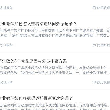
成、管理多种卡片链接，实时查看访问各类型卡片数据统计。{小狐卡片
使用场景及优势抖音场景将微信外链
1周前
使用教程
企业微信加粉怎么查看渠道访问数据记录？
据记录是广告推广必备环节，根据数据可以查看不同广告渠道推广效果，
做依据，微粉宝这款三方工具支持分广告渠道投放统计获客数据，广告数
报。支持哪些数据统计有什么效果？渠道数据：区分不同广告计划、落地
、转化数据，将不同广告渠道具体引流效果量化
1周前
使用教程
序失败的8个常见原因与分步排查方案
链这样的三方工具将小程序转成跳转链接推广使用时，在跳转全流程中每
导致跳转失败，我们分析一些常见原因及排查方法。一、跳转小程序链接
：创建跳转链接过程中参数配置有误，点击链接跳转后无法进入小程序页
进入工具后台查看是否授权上架小程序，小程
1周前
使用教程
企业微信如何根据渠道配置新客欢迎语？
添加企微后能自动触发对应渠道专属欢迎语内容发送，无需客服主动对接