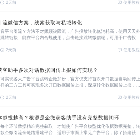
客及广告数据回传模型优化问题。如何配置广告回
2天前
使用教程
引流微信方案，线索获取与私域转化
抖音平台引流？方法不对频频被限流，广告投放转化低消耗高，使用天天
的跳转链接，能在平台内合规使用，点击链接跳转微信端，可用于广告投
私信卡片使用，支持活码分流构建私域用户提升获客转化率。如何生成这
册账号访问天天外链官网（网站入口：htt
2天前
使用教程
获客助手多次对话数据回传上报如何实现？
接可实现各大广告平台跳转企微加粉，官方仅支持首次开口数据自动回传
这样的三方工具可实现多次开口数据回传上报，深度转化数据回传上报，
签回传，区分有效用户转化行为上报至广告平台，这种方式回传数据更精
放效果好，引流用户质量更高。如何配置获客助手
2天前
使用教程
本越投越高？根源是企微获客助手没有完整数据闭环
要每个环节数据精准完整获取，才能使广告平台模型优化依据数据完整，
一款企微引流全链路搭建平台，适用于市面上常见广告平台，除了搭建获
搭建广告落地页，配置广告回传，全链路深层次转化数据统一回传上报，