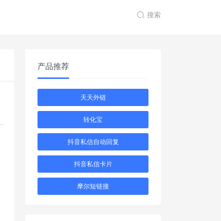
搜索
产品推荐
天天外链
变
转化宝
个
。
抖音私信自动回复
抖音私信卡片
摩尔短链接
方