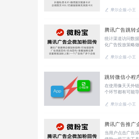
接，一个平台可生
作工具}适配平台
摩尔企服-小王
腾讯广告跳转
统计渠道访问数
化广告投放策略
深度转化回传上
统计访问、点击
摩尔企服-小王
跳转微信小程
在使用像天天外
个环节都有可能
数配置错误原因
面；排查方案：
摩尔企服-小王
腾讯广告推广
当用户点击广告