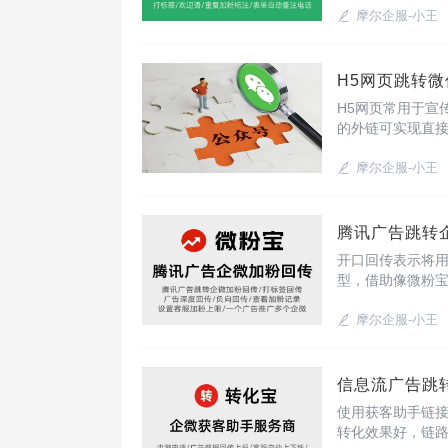
升广告推流精准
摩尔企服-小王
H5网页跳转
H5网页常用于宣
的外链可实现直接
识别二维码进入
化效果：公众号
摩尔企服-小王
腾讯广告跳转
开口回传表示将
型，借助像微粉
无需复杂的技术
摩尔企服-小王
信息流广告跳
使用获客助手链
转化效果好，链