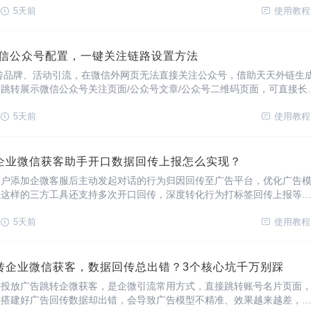
度，降低广告投放成本。如何使用转化宝获客助手创
5天前
使用教程
微信公众号配置，一键关注链路设置方法
传品牌、活动引流，在微信外网页无法直接关注公众号，借助天天外链生
跳转展示微信公众号关注页面/公众号文章/公众号二维码页面，可直接长
账号主页，点击关注按钮直接关注账号。外链一键关注有什么优势？提升
是构建私域场所常用平台，一键关注无需
5天前
使用教程
企业微信获客助手开口数据回传上报怎么实现？
用户添加企微客服后主动发起对话的行为归因回传至广告平台，优化广告
宝这样的三方工具还支持多次开口回传，深度转化行为打标签回传上报等
开发能力，借助工具获客助手回传组件功能即可搭建。
5天前
使用教程
转企业微信获客，数据回传总出错？3个核心坑千万别踩
接投放广告跳转企微获客，是企微引流常用方式，直接跳转账号名片页面
路搭建好广告回传数据却出错，会导致广告模型不精准、效果越来越差，