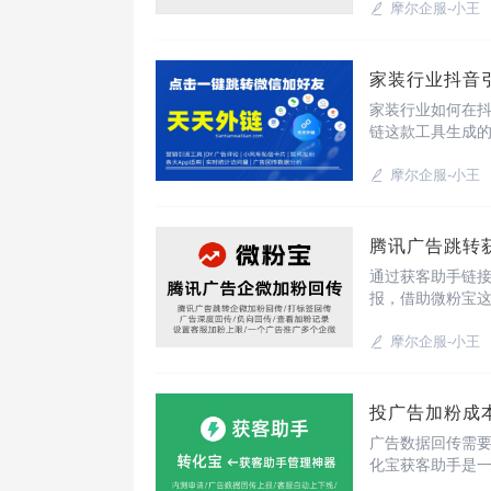
一个平台解决获
摩尔企服-小王
家装行业抖音
家装行业如何在
链这款工具生成
放，生成短链、
跳转链接？一、注
摩尔企服-小王
腾讯广告跳转
通过获客助手链
报，借助微粉宝
持客服手动打标
准，优化广告投
摩尔企服-小王
投广告加粉成
广告数据回传需
化宝获客助手是
助手链路，还能