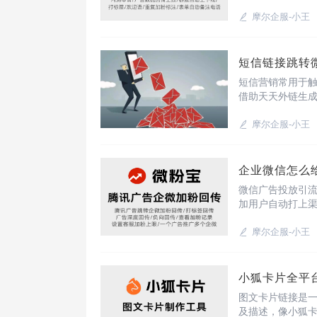
过转化宝获客助
览器、知识分享
摩尔企服-小王
短信链接跳转
短信营销常用于
借助天天外链生
失效，还能跳转
具。使用跳转功
摩尔企服-小王
企业微信怎么
微信广告投放引
加用户自动打上
手链接使用，只
分渠道打标签？1
摩尔企服-小王
小狐卡片全平台适
图文卡片链接是一
及描述，像小狐