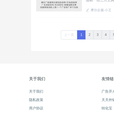
借助一些三方工
落地页匹配专属
化运营。使用渠
摩尔企服-小王
上一页
1
2
3
4
关于我们
友情链
关于我们
广告开
隐私政策
天天外
用户协议
转化宝