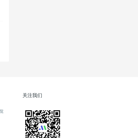
划
异
关注我们
院