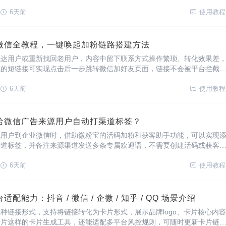
手搭建广告回传链路可避免踩坑，兼容平台广，适用于各个视频、资讯、
软件等市面上常见平台。信息流广告跳转企微数据
6天前
使用教程
微信全教程，一键唤起加粉链路搭建方法
触达用户或重新找回老用户，内容中留下联系方式操作繁琐、转化效果差
成的短链接可实现点击后一步跳转微信加好友页面，链接不会被平台拦截
企微、微信群、公众号、小程序等微信端页面，是构建私域场景的必备工
能的短链接有什么优势？降低推广成本：短信计费
6天前
使用教程
给微信广告来源用户自动打渠道标签？
流用户到企业微信时，借助微粉宝的活码加粉和获客助手功能，可以实现
渠道标签，并备注来源渠道发送多条专属欢迎语，不需要创建活码或获客
需搭建一个广告回传组件即可，还支持打标签广告数据回传上报。如何配
、注册与授权前往微粉宝官网(网站：h
6天前
使用教程
配能力：抖音 / 微信 / 企微 / 知乎 / QQ 场景介绍
种链接形式，支持将链接转化为卡片形式，展示品牌logo、卡片核心内容
卡片这样的卡片生成工具，还能适配多平台风控规则，可随时更新卡片链