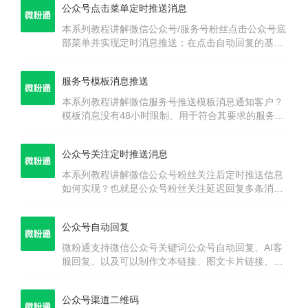
公众号点击菜单定时推送消息
本系列教程讲解微信公众号/服务号粉丝点击公众号底
部菜单并实现定时消息推送；在点击自动回复的基础
上，实现了公众号菜单点击跳转链接、点击跳转小程
序、点击自动回复消息时设置定时给对方推送消息，
服务号模板消息推送
帮助提升公众号服务与转化率。
本系列教程讲解微信服务号推送模板消息通知客户？
模板消息没有48小时限制、用于符合其要求的服务场
景中，如入住提醒，商品购买成功通知，服务点评通
知，会员到期提醒，产品成立通知等。不支持广告等
公众号关注定时推送消息
营销类消息以及其它所有可能对用户造成骚扰的消
息。
本系列教程讲解微信公众号粉丝关注后定时推送信息
如何实现？也就是公众号粉丝关注延迟回复多条消
息。这样一方面可以挽回流失客户、例外一方面可以
提升转化率和服务内容。
公众号自动回复
微粉通支持微信公众号关键词公众号自动回复、AI客
服回复、以及可以制作文本链接、图文卡片链接、文
本点击自动回复文字菜单等。
公众号渠道二维码