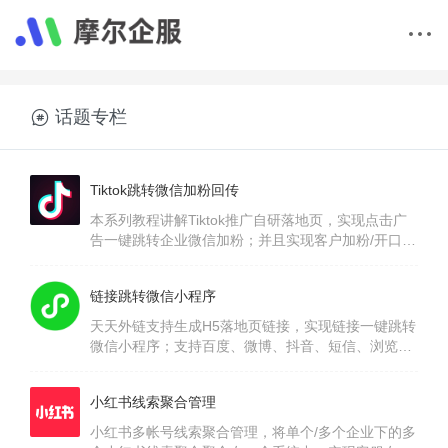
话题专栏
Tiktok跳转微信加粉回传
本系列教程讲解Tiktok推广自研落地页，实现点击广
告一键跳转企业微信加粉；并且实现客户加粉/开口/
多次对话/打标签/转化等数据回传上报。通过API回传
优化OCPC推广模型，提升图个转化率降低推广成
链接跳转微信小程序
本。
天天外链支持生成H5落地页链接，实现链接一键跳转
微信小程序；支持百度、微博、抖音、短信、浏览
器、知乎、快手等打开落地页一键拉起跳转微信小程
序。无需密钥授权支持扫码授权，支持自定义参数跳
小红书线索聚合管理
转；支持各大广告平台数据回传上报。
小红书多帐号线索聚合管理，将单个/多个企业下的多