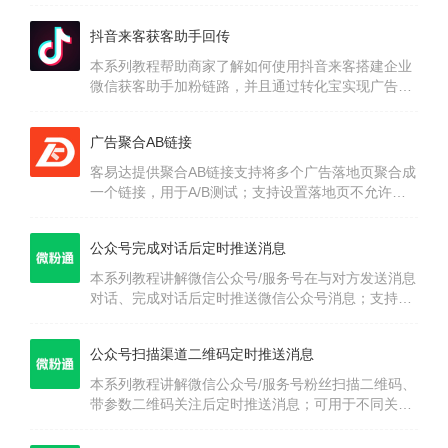
让客户扫二维码码关注公众号后实现登录以及发送默
认欢迎语。
抖音来客获客助手回传
本系列教程帮助商家了解如何使用抖音来客搭建企业
微信获客助手加粉链路，并且通过转化宝实现广告数
据深度回传以及统计加粉数据、开口率等数据。
广告聚合AB链接
客易达提供聚合AB链接支持将多个广告落地页聚合成
一个链接，用于A/B测试；支持设置落地页不允许电
脑/IPad/手机端访问、支持设置不允许抖音/百度/快
手/微信等APP环境访问、支持设置不允许某些城市访
公众号完成对话后定时推送消息
问。
本系列教程讲解微信公众号/服务号在与对方发送消息
对话、完成对话后定时推送微信公众号消息；支持设
置不同延迟时间推送文本、链接、图文卡片、公众号
文章、小程序等类型消息，帮助实现后续定时推送、
公众号扫描渠道二维码定时推送消息
定时召回等场景。
本系列教程讲解微信公众号/服务号粉丝扫描二维码、
带参数二维码关注后定时推送消息；可用于不同关注
渠道设置不同的定时消息推送实现差异化服务，可帮
助企业提升推广转化率。