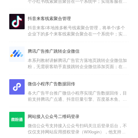
个小红书线索聚合聚合在一个系统中；实现客服在一
个系统中管理线索以及实现微信新消息推送。并且实
现广告数据API深度转化回传。
抖音来客线索聚合管理
抖音来客/本地推多帐号线索聚合管理，将单个/多个
企业下的多个来客线索聚合聚合在一个系统中；实现
客服在一个系统中管理线索以及实现微信新消息推
送。并且实现多个平台如抖音、腾讯、百度、快手等
腾讯广告推广跳转企业微信
各平台线索聚合管理，减少客户流失。
本系列教材讲解腾讯广告官方落地页跳转企业微信加
粉，无需获客助手直接跳转企业微信添加页面；在这
里我们讲解如何授权给第三方，如果通过广告进行深
度回传。
微信小程序广告数据回传
各大广告平台推广微信小程序实现广告数据回传，目
前支持腾讯广点通、抖音巨量引擎、百度基木鱼、快
手磁力引擎、小红书聚光等；实现微信小程序的表单
提交、付费、次日留存、7日留存等数据回传上报。
网站接入公众号二维码登录
微信公众号支持接入公众号扫码关注后登录后台，不
仅仅支持网站应用授权登录（WXlogin），他支持先