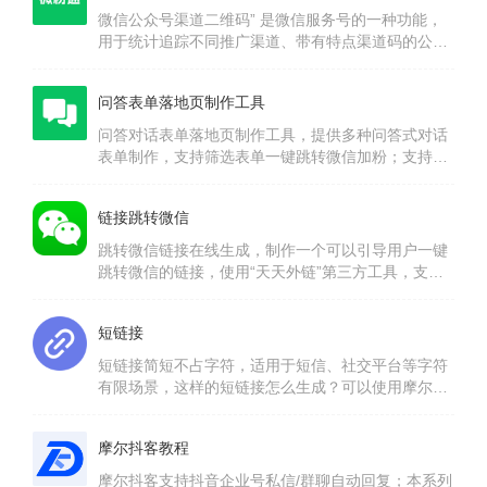
微信公众号渠道二维码” 是微信服务号的一种功能，
用于统计追踪不同推广渠道、带有特点渠道码的公众
号关注二维码。它通常用于公众号推广过程中的业务
统计与分析。即区分粉丝是从哪个渠道关注的公众
问答表单落地页制作工具
号。
问答对话表单落地页制作工具，提供多种问答式对话
表单制作，支持筛选表单一键跳转微信加粉；支持各
大广告平台成功加粉回传上报。
链接跳转微信
跳转微信链接在线生成，制作一个可以引导用户一键
跳转微信的链接，使用“天天外链”第三方工具，支持
将普通二维码/链接转换为可以从各大平台跳转到微信
中打开并展示二维码页面的功能
短链接
短链接简短不占字符，适用于短信、社交平台等字符
有限场景，这样的短链接怎么生成？可以使用摩尔短
链接生成工具将冗长的原始网址压缩简短，可随时更
改原链接指向内容，设置可点击有效期，跳转稳定且
摩尔抖客教程
速度快，还支持生成短链二维码及永久有效的短链接
摩尔抖客支持抖音企业号私信/群聊自动回复；本系列