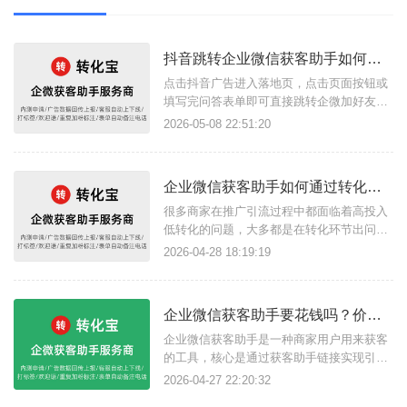
抖音跳转企业微信获客助手如何搭建落地页？
点击抖音广告进入落地页，点击页面按钮或
填写完问答表单即可直接跳转企微加好友页
面，这样的广告引流方案是如何实现的？其
2026-05-08 22:51:20
实只需要借助转化宝获客助手链接功能和落
地页搭建功能即可，获客助手支持任意场景
点击链接跳转企微页面，结合落地页完成流
企业微信获客助手如何通过转化宝做到高效精准的链路引流方式？
量转化的方式尤其适合商家用户构建私域流
量。简单几步快速搭建广告落地页链
很多商家在推广引流过程中都面临着高投入
低转化的问题，大多都是在转化环节出问
题，不妨试试转化宝获客助手这款工具，支
2026-04-28 18:19:19
持企微获客助手链接直达企微添加好友页
面，还具有很多推广引流所需功能，下面我
们看企业微信获客助手如何通过转化宝做到
企业微信获客助手要花钱吗？价格怎么样？获客助手有什么功能？
高效精准的链路引流方式？一、活码结合链
接引流获客链接其实就是企微活码加上
企业微信获客助手是一种商家用户用来获客
的工具，核心是通过获客助手链接实现引流
加粉，适用于各大广告平台投放及市面上短
2026-04-27 22:20:32
视频、搜索引擎平台、软件等支持添加链接