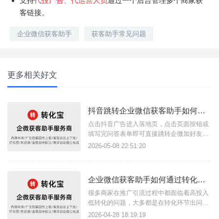
支持
代投广告、代运营人员
通过一个后台管理多个商家获
客链接。
企业微信获客助手
获客助手常见问题
更多相关好文
抖音跳转企业微信获客助手如何搭建落地页？
点击抖音广告进入落地页，点击页面按钮或
填写完问答表单即可直接跳转企微加好友页
面，这样的广告引流方案是如何实现的？其
2026-05-08 22:51:20
实只需要借助转化宝获客助手链接功能和落
地页搭建功能即可，获客助手支持任意场景
点击链接跳转企微页面，结合落地页完成流
企业微信获客助手如何通过转化宝做到高效精准的链路引流方式？
量转化的方式尤其适合商家用户构建私域流
量。简单几步快速搭建广告落地页链
很多商家在推广引流过程中都面临着高投入
低转化的问题，大多都是在转化环节出问
题，不妨试试转化宝获客助手这款工具，支
2026-04-28 18:19:19