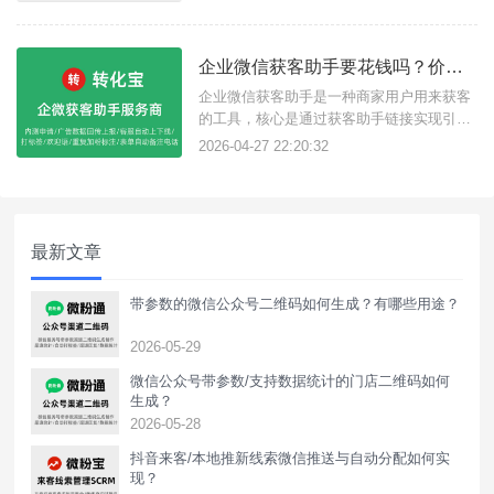
持企微获客助手链接直达企微添加好友页
面，还具有很多推广引流所需功能，下面我
们看企业微信获客助手如何通过转化宝做到
企业微信获客助手要花钱吗？价格怎么样？获客助手有什么功能？
高效精准的链路引流方式？一、活码结合链
接引流获客链接其实就是企微活码加上
企业微信获客助手是一种商家用户用来获客
的工具，核心是通过获客助手链接实现引流
加粉，适用于各大广告平台投放及市面上短
2026-04-27 22:20:32
视频、搜索引擎平台、软件等支持添加链接
的场景，用户只需点击链接即可跳转展示企
微名片添加，企微官方收费标准为每成功添
加客户算一次，一元/次，不同行业或选择不
最新文章
同服务商价格不一样，下面介绍转化
带参数的微信公众号二维码如何生成？有哪些用途？
2026-05-29
微信公众号带参数/支持数据统计的门店二维码如何
生成？
2026-05-28
抖音来客/本地推新线索微信推送与自动分配如何实
现？