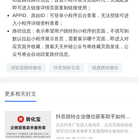
即可进入链接详情页面复制链接使用；
APPID、原始ID：可登录小程序后台查看，无法登陆可进
入小程序详细资料查看；
路径信息：表示希望用户跳转到小程序的页面，不填写则
默认拉起小程序展示首页，需要展示哪个页面，即进入对
应页面并收藏，搜索天天外链公众号将收藏页面发送，公
众号将会自动回复路径信息。
浏览器跳转微信
抖音加粉引流
链接跳转微信
更多相关好文
抖音跳转企业微信获客助手如何搭建落地页？
点击抖音广告进入落地页，点击页面按钮或
填写完问答表单即可直接跳转企微加好友页
面，这样的广告引流方案是如何实现的？其
2026-05-08 22:51:20