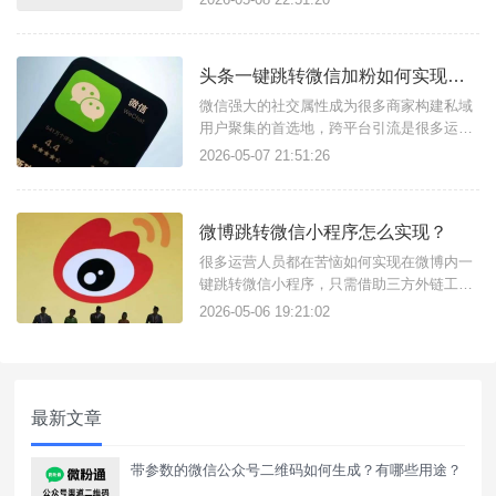
实只需要借助转化宝获客助手链接功能和落
地页搭建功能即可，获客助手支持任意场景
点击链接跳转企微页面，结合落地页完成流
头条一键跳转微信加粉如何实现？跨平台引流工具使用方法
量转化的方式尤其适合商家用户构建私域流
量。简单几步快速搭建广告落地页链
微信强大的社交属性成为很多商家构建私域
用户聚集的首选地，跨平台引流是很多运营
推广人员必备技能，只需找对工具可以很简
2026-05-07 21:51:26
单实现，比如天天外链这款私域引流获客工
具，可实现头条一键跳转微信加好友，还支
持跳转微信小程序、公众号、视频号、企微
微博跳转微信小程序怎么实现？
等。功能实现原理：微信外链：核心原理是
微信外链功能，这是一种合规的支
很多运营人员都在苦恼如何实现在微博内一
键跳转微信小程序，只需借助三方外链工具
即可实现，比如：天天外链，不需要复杂的
2026-05-06 19:21:02
代码操作，只需简单配置即可生成跳转微信
小程序/公众号/企微/微群的外链使用，适用
于微博广告投放、置顶评论区、文章内容
中，白名单域名无风险拦截提示。链接配置
最新文章
方法如下：注册登录进入天天
带参数的微信公众号二维码如何生成？有哪些用途？