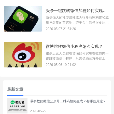
地页搭建功能即可，获客助手支持任意场景
点击链接跳转企微页面，结合落地页完成流
头条一键跳转微信加粉如何实现？跨平台引流工具使用方法
量转化的方式尤其适合商家用户构建私域流
量。简单几步快速搭建广告落地页链
微信强大的社交属性成为很多商家构建私域
用户聚集的首选地，跨平台引流是很多运营
推广人员必备技能，只需找对工具可以很简
2026-05-07 21:51:26
单实现，比如天天外链这款私域引流获客工
具，可实现头条一键跳转微信加好友，还支
持跳转微信小程序、公众号、视频号、企微
微博跳转微信小程序怎么实现？
等。功能实现原理：微信外链：核心原理是
微信外链功能，这是一种合规的支
很多运营人员都在苦恼如何实现在微博内一
键跳转微信小程序，只需借助三方外链工具
即可实现，比如：天天外链，不需要复杂的
2026-05-06 19:21:02
代码操作，只需简单配置即可生成跳转微信
小程序/公众号/企微/微群的外链使用，适用
于微博广告投放、置顶评论区、文章内容
中，白名单域名无风险拦截提示。链接配置
最新文章
方法如下：注册登录进入天天
带参数的微信公众号二维码如何生成？有哪些用途？
2026-05-29