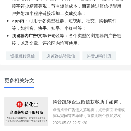
接字符少精简美观，节省短信成本，商家通过短信提醒用
户并附加小程序链接增加二次成交率；
：可用于各类型社群、短视频、社交、购物软件
app内
等，如抖音、快手、知乎、小红书等；
：各个类型的浏览器内广告链
浏览器内广告/文章/评论区等
接，以及文章、评论区内均可使用。
链接跳转微信
浏览器跳转微信
抖音加粉引流
更多相关好文
抖音跳转企业微信获客助手如何搭建落地页？
点击抖音广告进入落地页，点击页面按钮或
填写完问答表单即可直接跳转企微加好友页
面，这样的广告引流方案是如何实现的？其
2026-05-08 22:51:20
实只需要借助转化宝获客助手链接功能和落