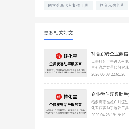
图文分享卡片制作工具
抖音私信卡片
更多相关好文
抖音跳转企业微信
点击抖音广告进入落地
告引流方案是如何实现
手支持任意场景点击链
2026-05-08 22:51:20
流量。简单几步快速搭
企业微信获客助手
很多商家在推广引流过
化宝获客助手这款工具
能，下面我们看企业微
2026-04-28 18:19:19
引流获客链接其实就是