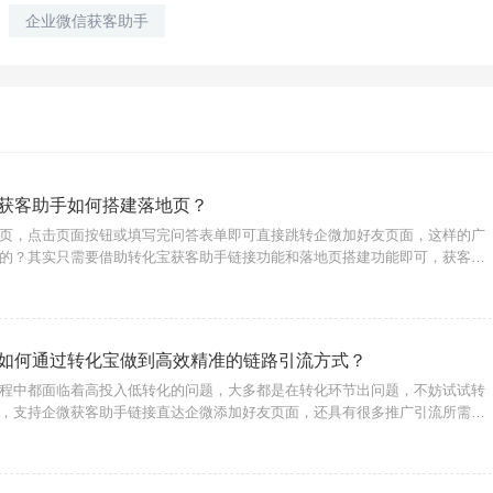
企业微信获客助手
获客助手如何搭建落地页？
页，点击页面按钮或填写完问答表单即可直接跳转企微加好友页面，这样的广
的？其实只需要借助转化宝获客助手链接功能和落地页搭建功能即可，获客助
接跳转企微页面，结合落地页完成流量转化的方式尤其适合商家用户构建私域
建广告落地页链
如何通过转化宝做到高效精准的链路引流方式？
程中都面临着高投入低转化的问题，大多都是在转化环节出问题，不妨试试转
，支持企微获客助手链接直达企微添加好友页面，还具有很多推广引流所需功
信获客助手如何通过转化宝做到高效精准的链路引流方式？一、活码结合链接
企微活码加上