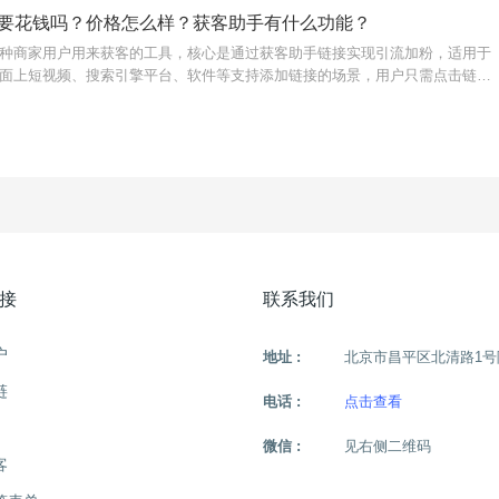
要花钱吗？价格怎么样？获客助手有什么功能？
种商家用户用来获客的工具，核心是通过获客助手链接实现引流加粉，适用于
面上短视频、搜索引擎平台、软件等支持添加链接的场景，用户只需点击链接
添加，企微官方收费标准为每成功添加客户算一次，一元/次，不同行业或选择
，下面介绍转化
接
联系我们
户
地址 :
北京市昌平区北清路1号
链
电话 :
点击查看
微信 :
见右侧二维码
客