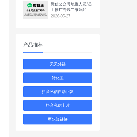
‌微信公众号地推人员/员
工推广专属二维码如何
生成？
2026-05-27
产品推荐
天天外链
转化宝
抖音私信自动回复
抖音私信卡片
摩尔短链接