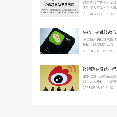
点击抖音广告进入落地
告引流方案是如何实现
手支持任意场景点击链
2026-05-08 22:51:20
流量。简单几步快速搭
头条一键跳转微信
微信强大的社交属性成
技能，只需找对工具可
信加好友，还支持跳转
2026-05-07 21:51:26
是微信外链功能，这是
微博跳转微信小程
很多运营人员都在苦恼
如：天天外链，不需要
外链使用，适用于微博
2026-05-06 19:21:02
方法如下：注册登录进