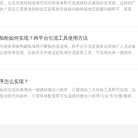
页，点击页面按钮或填写完问答表单即可直接跳转企微加好友页面，这样的广
的？其实只需要借助转化宝获客助手链接功能和落地页搭建功能即可，获客助
接跳转企微页面，结合落地页完成流量转化的方式尤其适合商家用户构建私域
建广告落地页链
加粉如何实现？跨平台引流工具使用方法
为很多商家构建私域用户聚集的首选地，跨平台引流是很多运营推广人员必备
以很简单实现，比如天天外链这款私域引流获客工具，可实现头条一键跳转微
微信小程序、公众号、视频号、企微等。功能实现原理：微信外链：核心原理
一种合规的支
序怎么实现？
如何实现在微博内一键跳转微信小程序，只需借助三方外链工具即可实现，比
复杂的代码操作，只需简单配置即可生成跳转微信小程序/公众号/企微/微群的
广告投放、置顶评论区、文章内容中，白名单域名无风险拦截提示。链接配置
入天天