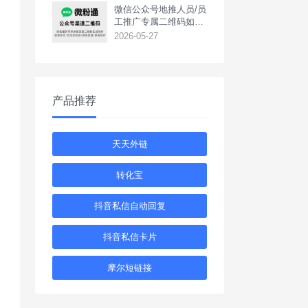
‌微信公众号地推人员/员
工推广专属二维码如何
生成？
2026-05-27
产品推荐
天天外链
转化宝
抖音私信自动回复
抖音私信卡片
摩尔短链接