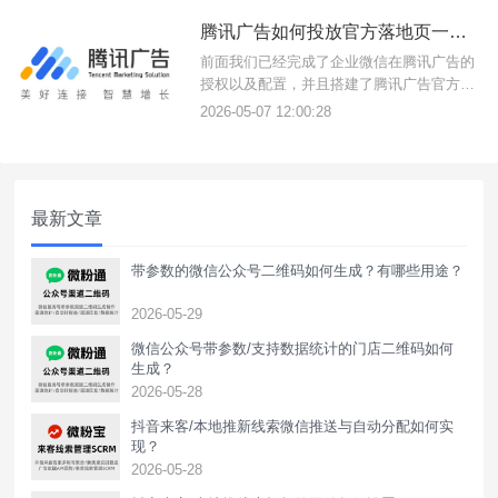
但是由于您在腾讯广告推广，大量的客户会
腾讯广告如何投放官方落地页一键跳企业微信加粉并实现API回传
在微信内访问您的链接，如果触发微信风控
规则或者客户投诉您的链接过多，
前面我们已经完成了企业微信在腾讯广告的
授权以及配置，并且搭建了腾讯广告官方落
地页、添加了转化归因等，接下来我们进行
2026-05-07 12:00:28
广告配置即可。{摩尔微客}一、腾讯广告投
放配置1、进入腾讯广告投放管理平台 - 新建
广告计划 - 根据页面提示进行配置；2、出价
方式选择OCPC - 转化选择我们刚才创建的
最新文章
转化
带参数的微信公众号二维码如何生成？有哪些用途？
2026-05-29
微信公众号带参数/支持数据统计的门店二维码如何
生成？
2026-05-28
抖音来客/本地推新线索微信推送与自动分配如何实
现？
2026-05-28