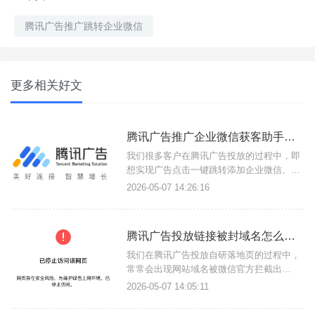
腾讯广告推广跳转企业微信
更多相关好文
腾讯广告推广企业微信获客助手如何省1元/次的加粉成本？
我们很多客户在腾讯广告投放的过程中，即
想实现广告点击一键跳转添加企业微信、并
且还不想支付获客助手那个1-4元的加粉成
2026-05-07 14:26:16
本；并且还能实现广告深度回传，这种需求
是否有办法实现呢？答案是可以的，具体教
程如下。一、腾讯广告一键跳转企业微信加
腾讯广告投放链接被封域名怎么解决？
粉如何不通过获客助手？获客助手的效果很
好，但是加粉是要按加粉数量付
我们在腾讯广告投放自研落地页的过程中，
常常会出现网站域名被微信官方拦截出
现：“已停止访问该网页”，一、为什么腾讯
2026-05-07 14:05:11
广告域名在微信内被封禁？您虽然是正常推
广业务，并且你的服务内容没有任何风险，