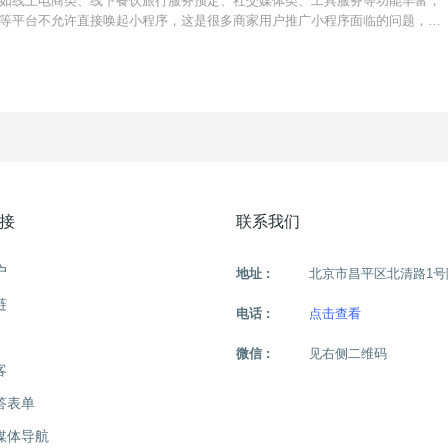
如线上电商类、线下餐饮旅行服务预定、社交媒体类、工具服务等功能丰富，
等平台不允许直接唤起小程序，这是很多商家用户推广小程序面临的问题，只
外链即可生成直接跳转小程序任意页面的链接，可用于广告投放或推广，支持
抖音为例，广告
接
联系我们
户
地址 :
北京市昌平区北清路1号
链
电话 :
点击查看
微信 :
见右侧二维码
客
答表单
媒体导航