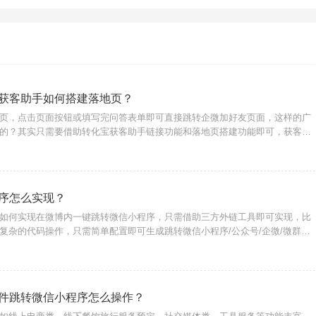
获客助手如何搭建落地页？
页，点击页面按钮或填写完问答表单即可直接跳转企微加好友页面，这样的广
的？其实只需要借助转化宝获客助手链接功能和落地页搭建功能即可，获客助
接跳转企微页面，结合落地页完成流量转化的方式尤其适合商家用户构建私域
建广告落地页链
序怎么实现？
如何实现在微博内一键跳转微信小程序，只需借助三方外链工具即可实现，比
复杂的代码操作，只需简单配置即可生成跳转微信小程序/公众号/企微/微群的
广告投放、置顶评论区、文章内容中，白名单域名无风险拦截提示。链接配置
入天天
件跳转微信小程序怎么操作？