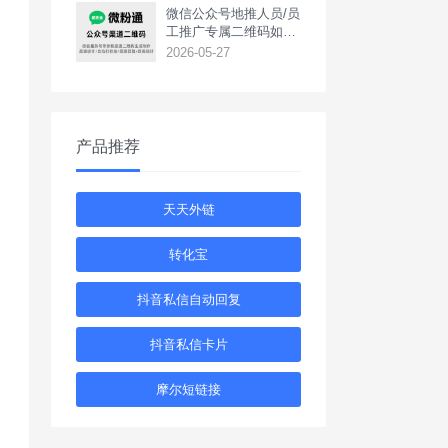
‌微信公众号地推人员/员
工推广专属二维码如何
生成？
2026-05-27
产品推荐
天天外链
转化宝
抖音私信自动回复
抖音私信卡片
摩尔短链接