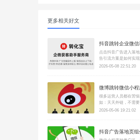
更多相关好文
抖音跳转企业微信
点击抖音广告进入落地
告引流方案是如何实现
手支持任意场景点击链
2026-05-08 22:51:20
流量。简单几步快速搭
微博跳转微信小程
很多运营人员都在苦恼
如：天天外链，不需要
外链使用，适用于微博
2026-05-06 19:21:02
方法如下：注册登录进
抖音广告落地页组