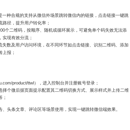
是一种合规的支持从微信外场景跳转微信内的链接，点击链接一键跳
流路径，提升用户转化率；
200个二维码，按顺序、随机或循环展示，可避免单个码失效无法添
，实现有效分流；
流失数及用户访问环境，在不同环节如点击链接、识别二维码、添加
传上报；
fu.com/product/ttwl），进入控制台并注册账号登录；
选择个微后据页面提示配置其二维码切换方式、展示样式并上传二维
等；
告、头条文章、评论区等场景使用，实现一键跳转微信端效果。