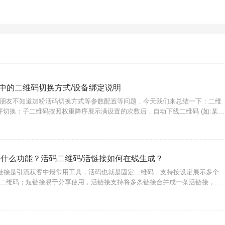
中的二维码切换方式/设备绑定说明
朋友不知道加粉活码切换方式等参数配置等问题，今天我们来总结一下：二维
序切换：子二维码按照权重降序展示满设置的次数后，自动下线二维码 (如:某客
下一个客服)；2、随机展示：所有可用的子二维码随机展示 (如：所有客服随机
有什么功能？活码二维码/活链接如何在线生成？
活链接是引流获客中最常用工具，活码也就是固定二维码，支持按设定展示多个
二维码；短链接易于分享使用，活链接支持将多条链接合并成一条活链接，可
持数据分析统计，这些功能只需进入摩尔活码/短链接这一个工具即可实现。支
活码二