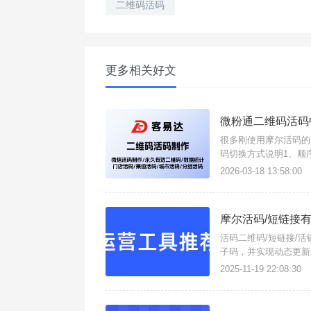
二维码活码
更多相关好文
微粉通二维码活码
很多刚使用摩尔活码的
码切换方式说明1、顺
服加满50人后自动换
2026-03-18 13:58:00
分配客户)；3、
摩尔活码/短链接
活码二维码/短链接/
子码，并实现动态更新
实时更改子链接，且支
2025-11-19 22:08:30
持生成以下类型工具：