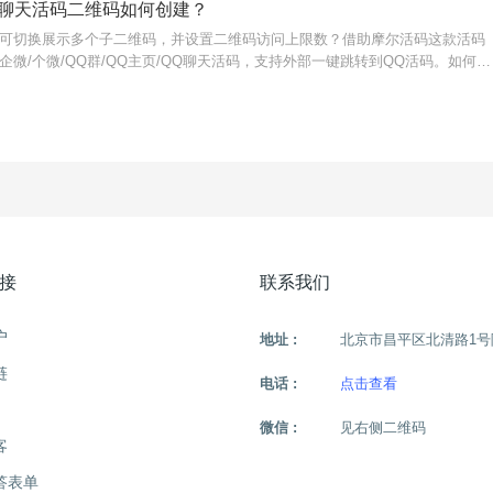
QQ聊天活码二维码如何创建？
可切换展示多个子二维码，并设置二维码访问上限数？借助摩尔活码这款活码
微/个微/QQ群/QQ主页/QQ聊天活码，支持外部一键跳转到QQ活码。如何创
作方法如下：1、进入工具官网前往控制台，注册账号获得使用权限；2、配置
接
联系我们
户
地址 :
北京市昌平区北清路1号
链
电话 :
点击查看
微信 :
见右侧二维码
客
答表单