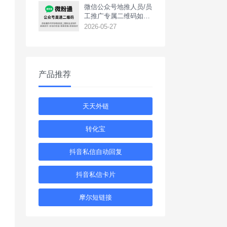
‌微信公众号地推人员/员
工推广专属二维码如何
生成？
2026-05-27
产品推荐
天天外链
转化宝
抖音私信自动回复
抖音私信卡片
摩尔短链接