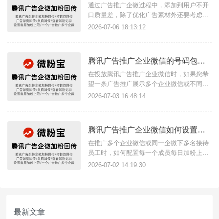
通过广告推广企微过程中，添加到用户不开
口质量差，除了优化广告素材外还要考虑广
告模型精准问题，广告模型精准度影响着加
2026-07-06 18:13:12
粉用户质量，借助微粉宝这款工具广告数据
回传上报功能，可以精准广告模型，让广告
知道什么用户是我们需要的，增加类似特征
腾讯广告推广企业微信的号码包如何制作？
用户推流，什么用户是我们低质量的，减少
此类用户推广比重。微粉宝支持哪
在投放腾讯广告推广企业微信时，如果您希
望一条广告推广展示多个企业微信或不同企
业的多个企微，可以借助微粉宝的活码加粉
2026-07-03 16:48:14
及获客助手功能实现，一条推广链接可以添
加多个企微，实现一条广告匹配一个企微号
码包的效果，可单独配置每一位成员每日添
腾讯广告推广企业微信如何设置客服每日加粉上限？
加用户上限数量，展示有效期等。腾讯广告
推广企业微信的号码包如何制作？
在推广多个企业微信或同一企微下多名接待
员工时，如何配置每一个成员每日加粉上
限，实现添加客户达到设置值后自动下线，
2026-07-02 14:19:30
次日则自动上线，不需要手动设置，通过三
方工具微粉宝配置的腾讯广告回传链接即可
实现，还支持多次开口回传/深度回传/负向
回传等。如何配置企微成员每日加粉上限？
最新文章
一、注册与登录前往微粉宝官