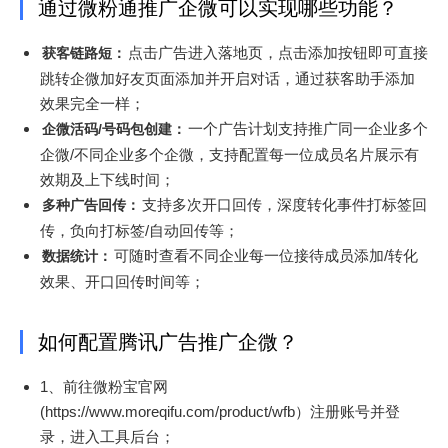
通过微粉通推广企微可以实现哪些功能？
点击广告进入落地页，点击添加按钮即可直接
获客链路短：
跳转企微加好友页面添加并开启对话，通过获客助手添加
效果完全一样；
一个广告计划支持推广同一企业多个
企微活码/号码包创建：
企微/不同企业多个企微，支持配置每一位成员名片展示有
效期及上下线时间；
支持多次开口回传，深度转化事件打标签回
多种广告回传：
传，负向打标签/自动回传等；
可随时查看不同企业每一位接待成员添加/转化
数据统计：
效果、开口回传时间等；
如何配置腾讯广告推广企微？
1、前往微粉宝官网
(https://www.moreqifu.com/product/wfb）注册账号并登
录，进入工具后台；