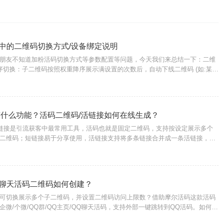
中的二维码切换方式/设备绑定说明
朋友不知道加粉活码切换方式等参数配置等问题，今天我们来总结一下：二维
序切换：子二维码按照权重降序展示满设置的次数后，自动下线二维码 (如:某客
下一个客服)；2、随机展示：所有可用的子二维码随机展示 (如：所有客服随机
有什么功能？活码二维码/活链接如何在线生成？
活链接是引流获客中最常用工具，活码也就是固定二维码，支持按设定展示多个
二维码；短链接易于分享使用，活链接支持将多条链接合并成一条活链接，可
持数据分析统计，这些功能只需进入摩尔活码/短链接这一个工具即可实现。支
活码二
QQ聊天活码二维码如何创建？
可切换展示多个子二维码，并设置二维码访问上限数？借助摩尔活码这款活码
微/个微/QQ群/QQ主页/QQ聊天活码，支持外部一键跳转到QQ活码。如何创
作方法如下：1、进入工具官网前往控制台，注册账号获得使用权限；2、配置