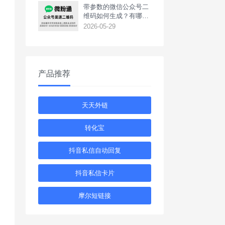
带参数的微信公众号二
维码如何生成？有哪些
用途？
2026-05-29
产品推荐
天天外链
转化宝
抖音私信自动回复
抖音私信卡片
摩尔短链接