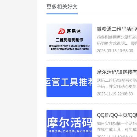
更多相关好文
微粉通二维码活码
很多刚使用摩尔活码的
码切换方式说明1、顺
服加满50人后自动换
2026-03-18 13:58:00
分配客户)；3、
摩尔活码/短链接
活码二维码/短链接/
子码，并实现动态更新
实时更改子链接，且支
2025-11-19 22:08:30
持生成以下类型工具：
QQ群/QQ主页/
如何实现扫描一个活码
在线生成工具，可生成企
建QQ活码二维码？操