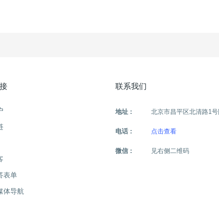
接
联系我们
户
地址 :
北京市昌平区北清路1号
链
电话 :
点击查看
微信 :
见右侧二维码
客
答表单
媒体导航