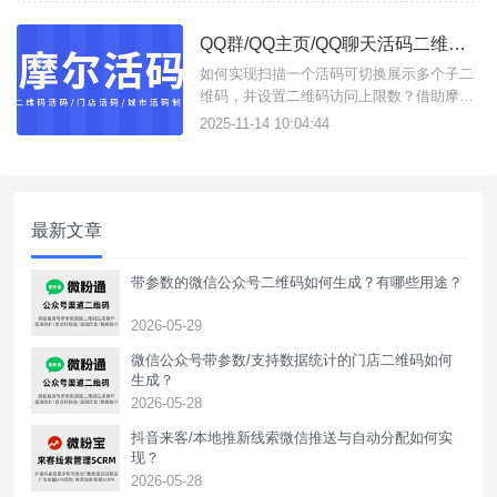
条链接合并成一条活链接，可实时更改子链
接，且支持数据分析统计，这些功能只需进
QQ群/QQ主页/QQ聊天活码二维码如何创建？
入摩尔活码/短链接这一个工具即可实现。支
持生成以下类型工具：活码二
如何实现扫描一个活码可切换展示多个子二
维码，并设置二维码访问上限数？借助摩尔
活码这款活码在线生成工具，可生成企微/个
2025-11-14 10:04:44
微/QQ群/QQ主页/QQ聊天活码，支持外部
一键跳转到QQ活码。如何创建QQ活码二维
码？操作方法如下：1、进入工具官网前往
控制台，注册账号获得使用权限；2、配置
最新文章
活码规则点击操作
带参数的微信公众号二维码如何生成？有哪些用途？
2026-05-29
微信公众号带参数/支持数据统计的门店二维码如何
生成？
2026-05-28
抖音来客/本地推新线索微信推送与自动分配如何实
现？
2026-05-28