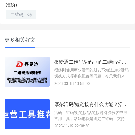
准确）
二维码活码
更多相关好文
微粉通二维码活码中的二维码切换方式/设备绑定说明
很多刚使用摩尔活码的朋友不知道加粉活码
切换方式等参数配置等问题，今天我们来总
结一下：二维码切换方式说明1、顺序切
2026-03-18 13:58:00
换：子二维码按照权重降序展示满设置的次
数后，自动下线二维码 (如:某客服加满50人
后自动换下一个客服)；2、随机展示：所有
摩尔活码/短链接有什么功能？活码二维码/活链接如何在线生成？
可用的子二维码随机展示 (如：所有客服随
机分配客户)；3、
活码二维码/短链接/活链接是引流获客中最
常用工具，活码也就是固定二维码，支持按
设定展示多个子码，并实现动态更新二维
2025-11-19 22:08:30
码；短链接易于分享使用，活链接支持将多