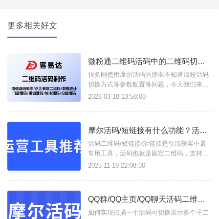
更多相关好文
微粉通二维码活码中的二维码切换方式/设备绑定说明
很多刚使用摩尔活码的朋友不知道加粉活码
切换方式等参数配置等问题，今天我们来总
结一下：二维码切换方式说明1、顺序切
2026-03-18 13:58:00
换：子二维码按照权重降序展示满设置的次
数后，自动下线二维码 (如:某客服加满50人
后自动换下一个客服)；2、随机展示：所有
摩尔活码/短链接有什么功能？活码二维码/活链接如何在线生成？
可用的子二维码随机展示 (如：所有客服随
机分配客户)；3、
活码二维码/短链接/活链接是引流获客中最
常用工具，活码也就是固定二维码，支持按
设定展示多个子码，并实现动态更新二维
2025-11-19 22:08:30
码；短链接易于分享使用，活链接支持将多
条链接合并成一条活链接，可实时更改子链
接，且支持数据分析统计，这些功能只需进
QQ群/QQ主页/QQ聊天活码二维码如何创建？
入摩尔活码/短链接这一个工具即可实现。支
持生成以下类型工具：活码二
如何实现扫描一个活码可切换展示多个子二