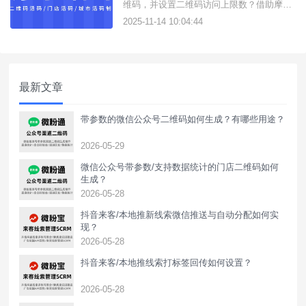
维码，并设置二维码访问上限数？借助摩尔
活码这款活码在线生成工具，可生成企微/个
2025-11-14 10:04:44
微/QQ群/QQ主页/QQ聊天活码，支持外部
一键跳转到QQ活码。如何创建QQ活码二维
码？操作方法如下：1、进入工具官网前往
控制台，注册账号获得使用权限；2、配置
最新文章
活码规则点击操作
带参数的微信公众号二维码如何生成？有哪些用途？
2026-05-29
微信公众号带参数/支持数据统计的门店二维码如何
生成？
2026-05-28
抖音来客/本地推新线索微信推送与自动分配如何实
现？
2026-05-28
抖音来客/本地推线索打标签回传如何设置？
2026-05-28