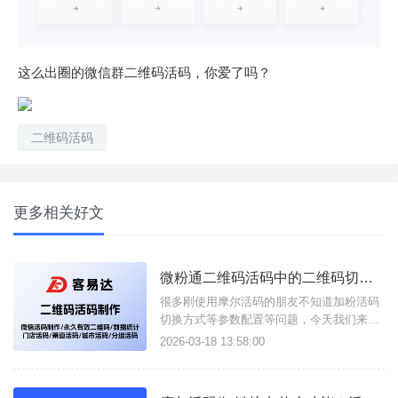
这么出圈的微信群二维码活码，你爱了吗？
二维码活码
更多相关好文
微粉通二维码活码中的二维码切换方式/设备绑定说明
很多刚使用摩尔活码的朋友不知道加粉活码
切换方式等参数配置等问题，今天我们来总
结一下：二维码切换方式说明1、顺序切
2026-03-18 13:58:00
换：子二维码按照权重降序展示满设置的次
数后，自动下线二维码 (如:某客服加满50人
后自动换下一个客服)；2、随机展示：所有