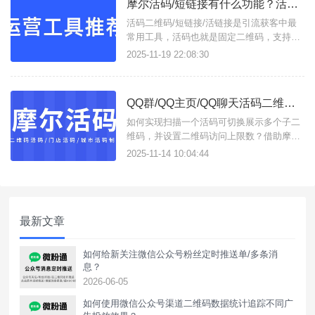
摩尔活码/短链接有什么功能？活码二维码/活链接如何在线生成？
可用的子二维码随机展示 (如：所有客服随
机分配客户)；3、
活码二维码/短链接/活链接是引流获客中最
常用工具，活码也就是固定二维码，支持按
设定展示多个子码，并实现动态更新二维
2025-11-19 22:08:30
码；短链接易于分享使用，活链接支持将多
条链接合并成一条活链接，可实时更改子链
接，且支持数据分析统计，这些功能只需进
QQ群/QQ主页/QQ聊天活码二维码如何创建？
入摩尔活码/短链接这一个工具即可实现。支
持生成以下类型工具：活码二
如何实现扫描一个活码可切换展示多个子二
维码，并设置二维码访问上限数？借助摩尔
活码这款活码在线生成工具，可生成企微/个
2025-11-14 10:04:44
微/QQ群/QQ主页/QQ聊天活码，支持外部
一键跳转到QQ活码。如何创建QQ活码二维
码？操作方法如下：1、进入工具官网前往
控制台，注册账号获得使用权限；2、配置
最新文章
活码规则点击操作
如何给新关注微信公众号粉丝定时推送单/多条消
息？
2026-06-05
如何使用微信公众号渠道二维码数据统计追踪不同广