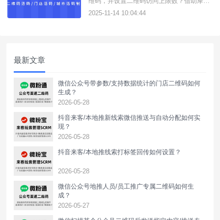
维码，并设置二维码访问上限数？借助摩尔
活码这款活码在线生成工具，可生成企微/个
2025-11-14 10:04:44
微/QQ群/QQ主页/QQ聊天活码，支持外部
一键跳转到QQ活码。如何创建QQ活码二维
码？操作方法如下：1、进入工具官网前往
控制台，注册账号获得使用权限；2、配置
最新文章
活码规则点击操作
微信公众号带参数/支持数据统计的门店二维码如何
生成？
2026-05-28
抖音来客/本地推新线索微信推送与自动分配如何实
现？
2026-05-28
抖音来客/本地推线索打标签回传如何设置？
2026-05-28
‌微信公众号地推人员/员工推广专属二维码如何生
成？
2026-05-27