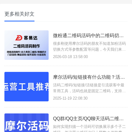
更多相关好文
微粉通二维码活码中的二维码切换方式/设备绑定说明
很多刚使用摩尔活码的朋友不知道加粉活码
切换方式等参数配置等问题，今天我们来总
结一下：二维码切换方式说明1、顺序切
2026-03-18 13:58:00
换：子二维码按照权重降序展示满设置的次
数后，自动下线二维码 (如:某客服加满50人
后自动换下一个客服)；2、随机展示：所有
摩尔活码/短链接有什么功能？活码二维码/活链接如何在线生成？
可用的子二维码随机展示 (如：所有客服随
机分配客户)；3、
活码二维码/短链接/活链接是引流获客中最
常用工具，活码也就是固定二维码，支持按
设定展示多个子码，并实现动态更新二维
2025-11-19 22:08:30
码；短链接易于分享使用，活链接支持将多
条链接合并成一条活链接，可实时更改子链
接，且支持数据分析统计，这些功能只需进
QQ群/QQ主页/QQ聊天活码二维码如何创建？
入摩尔活码/短链接这一个工具即可实现。支
持生成以下类型工具：活码二
如何实现扫描一个活码可切换展示多个子二