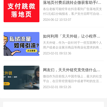
落地页付费后跳转企微获客助手/小程序/客服引流加粉如何实现？
各位老板可能经常在抖音看到广告落地页支
付1元或1分钱报名，客户支付后即可自动拉
起企业微信获客助手，微信小程序展示二维
2024-06-12 10:53:07
码加粉，企业微信客服等实现加粉引流。那
么他们是如何实现的呢？这样的落地页有什
么优势呢？话不多说，我们直接展示效果。
如何利用「天天外链」让小程序跳转app?
一、付费后跳转落地页的优势与作用付费落
地页最大的优势在于筛选目标客
天天外链，作为一款针对于一些互联网个人
用户或者企业展示商品等商业化需求的商家
而研发的“推广神器”。付出了相比较同行业
2023-02-01 09:53:36
内诸多平台研发机构更加真实可靠的技术，
人才，资金与心血，力争在转化率，稳定
性，服务质量方面提供最为完美的体验。
网友们，天天外链究竟凭借什么实现微信跳转公众号的？
微信作为目前投入中国市场上，最大的社交
平台，在日常经营项目中或者平时的生活社
交中都是很难脱离开微信这种实用性的新兴
2023-02-01 09:53:26
移动客户端自媒体平台，不同年龄层次的用
户会有各式各样的需求：希望能够在微信以
外的环境去通过一个链接去唤起微信，然后
跳转到指定的页面，如公众号、小程序、个