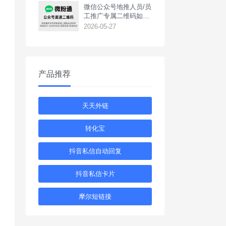
‌微信公众号地推人员/员
工推广专属二维码如何
生成？
2026-05-27
产品推荐
天天外链
转化宝
抖音私信自动回复
抖音私信卡片
摩尔短链接