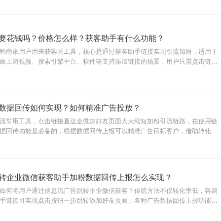
要花钱吗？价格怎么样？获客助手有什么功能？
种商家用户用来获客的工具，核心是通过获客助手链接实现引流加粉，适用于
面上短视频、搜索引擎平台、软件等支持添加链接的场景，用户只需点击链接
添加，企微官方收费标准为每成功添加客户算一次，一元/次，不同行业或选择
，下面介绍转化
数据回传如何实现？如何精准广告投放？
流常用工具，点击链接直达企微加好友页面大大缩短加粉引流链路，在使用链
据回传功能是必备的，根据数据回传上报可以精准广告目标客户，借助转化宝
服务商，即可实现此功能，无论是广告代投人员或商家用户都可以使用。{转化
用户在广告
转企业微信获客助手加粉数据回传上报怎么实现？
如何将用户通过信息流广告跳转企业微信获客？传统方法不仅转化率低，容易
手链接可实现点击按钮一步跳转添加好友页面，各种广告数据回传上报功能可
标客户，提升广告推广效果。如何生成抖音信息流广告获客助手链接？首先，
网站入口：h