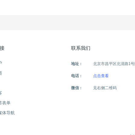
接
联系我们
户
地址 :
北京市昌平区北清路1号
链
电话 :
点击查看
微信 :
见右侧二维码
客
答表单
媒体导航