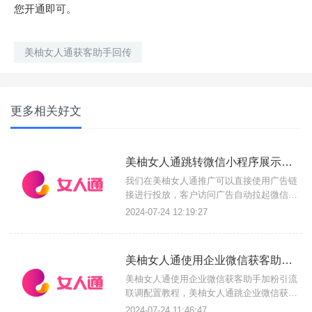
您开通即可。
美柚女人通获客助手回传
更多相关好文
美柚女人通跳转微信小程序展示个人微信/公众号二维码加粉联调配置教程
我们在美柚女人通推广可以直接使用广告链
接进行投放，客户访问广告自动拉起微信小
程序展示个人微信/企业微信/公众号二维
2024-07-24 12:19:27
码，客户长按识别即可添加微信或关注公众
号；使用我们天天外链和摩尔营销通均可轻
松实现。方式一：美柚女人通跳转小程序加
美柚女人通使用企业微信获客助手加粉引流联调配置教程
粉联调配置教程首先您必须确认您已经在天
天外链或摩尔营销通后台创建了链
美柚女人通使用企业微信获客助手加粉引流
联调配置教程，美柚女人通跳企业微信获客
助手实现加粉引流以及首次/3/5/10次开口数
2024-07-24 11:46:47