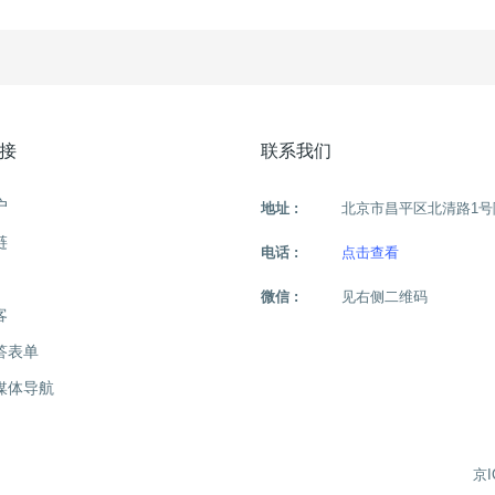
接
联系我们
户
地址 :
北京市昌平区北清路1号
链
电话 :
点击查看
微信 :
见右侧二维码
客
答表单
媒体导航
京I