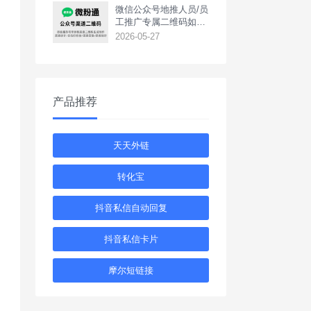
‌微信公众号地推人员/员
工推广专属二维码如何
生成？
2026-05-27
产品推荐
天天外链
转化宝
抖音私信自动回复
抖音私信卡片
摩尔短链接