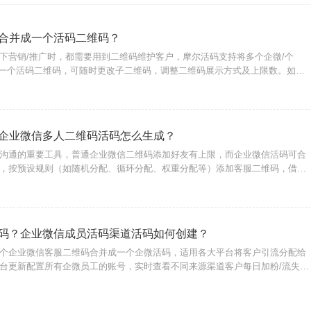
合并成一个活码二维码？
下营销/推广时，都需要用到二维码维护客户，摩尔活码支持将多个企微/个
成一个活码二维码，可随时更改子二维码，调整二维码展示方式及上限数。如何
个活码只需进入摩尔活码工具，注册账号登录后台；选择创建活码功能，设置
展示样式，
企业微信多人二维码活码怎么生成？
沟通的重要工具，普通企业微信二维码添加好友有上限，而企业微信活码可合
，按预设规则（如随机分配、循环分配、权重分配等）添加客服二维码，借助
的企微活码，支持动态分流客户，避免账号被封，有效提高企业微信客户管理
维码活码生
码？企业微信成员活码渠道活码如何创建？
个企业微信客服二维码合并成一个企微活码，适用各大平台将客户引流分配给
台更新配置所有企微员工的账号，实时查看不同来源渠道客户每日加粉/流失统
活码渠道活码如何创建？1、进入摩尔微客官网，点击【立即免费创建活
注册账号登陆。