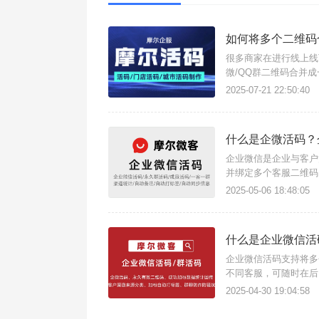
如何将多个二维码
很多商家在进行线上线
微/QQ群二维码合并
将多个二维码合并成一
2025-07-21 22:50:40
二维码展示切换方式，
什么是企微活码？
企业微信是企业与客户
并绑定多个客服二维码
三方工具摩尔微客生成
2025-05-06 18:48:05
效率。企业微信多人二
什么是企业微信活
企业微信活码支持将多
不同客服，可随时在后
计数，。企业微信成员
2025-04-30 19:04:58
码】，前往工具后台，