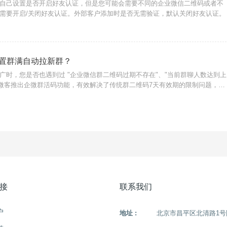
自己设置是否开启好友认证，但是您可能会需要不同的企业微信二维码或者不
需要开启/关闭好友认证。外部客户添加时是否无需验证，默认关闭好友认证。
置群满自动拉新群？
广时，您是否也遇到过 "企业微信群二维码过期不存在"、"当前群聊人数达到上
尔微客推出企微群活码功能，有效解决了传统群二维码7天有效期的限制问题，避
流失，还支持群聊人数上限后，自动创建新群并引导用户加入。
接
联系我们
户
地址 :
北京市昌平区北清路1号