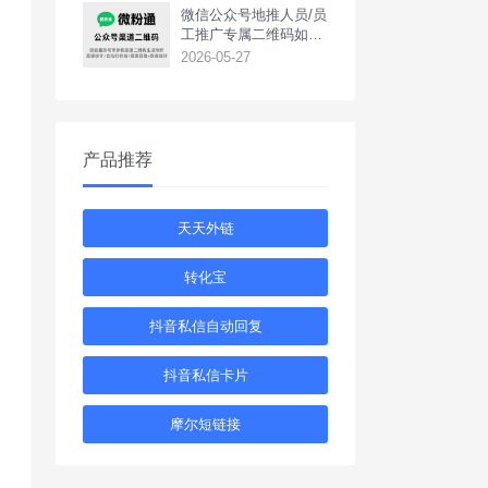
‌微信公众号地推人员/员
工推广专属二维码如何
生成？
2026-05-27
产品推荐
天天外链
转化宝
抖音私信自动回复
抖音私信卡片
摩尔短链接