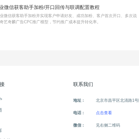
业微信获客助手加粉/开口回传与联调配置教程
业微信获客助手加粉并实现客户申请好友、成功加粉、客户首次开口、多次说
奇艺奇麟广告CPC推广模型，节约推广成本提升转化率。
接
联系我们
户
地址 :
北京市昌平区北清路1号
链
电话 :
点击查看
微信 :
见右侧二维码
客