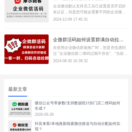
企业微信默认支持员工自己设置是否开启好
友认证，但是您可能会需要不同的企业微信
二维码或者不同的加粉渠道设置是否需要开
2024-12-09 17:45:31
启/关闭好友认证。外部客户添加时是否无需
验证，默认关闭好友认证。
企微群活码如何设置群满自动拉新群？
在使用企业微信群做推广时，您是否也遇到
过 "企业微信群二维码过期不存在"、"当前群
聊人数达到上限" 这类问题呢？摩尔微客推
2024-08-30 16:39:32
出企微群活码功能，有效解决了传统群二维
码7天有效期的限制问题，避免二维码失效
导致客户流失，还支持群聊人数上限后，自
动创建新群并引导用户加入。
最新文章
微信公众号带参数/支持数据统计的门店二维码如何
生成？
2026-05-28
抖音来客/本地推新线索微信推送与自动分配如何实
现？