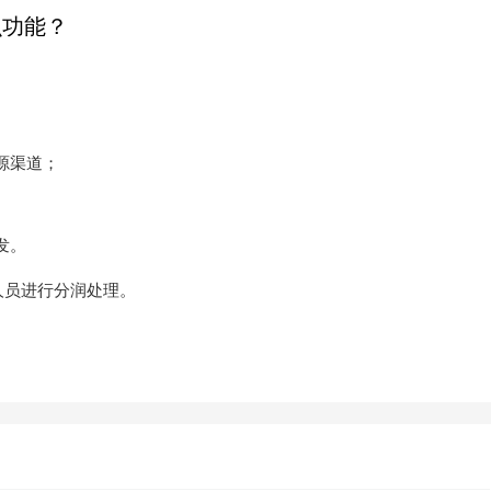
么功能？
源渠道；
发。
人员进行分润处理。