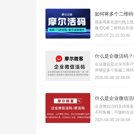
如何将多个二维码
很多商家在进行线上线
微/QQ群二维码合并
将多个二维码合并成一
2025-07-21 22:50:40
二维码展示切换方式，
什么是企微活码？
企业微信是企业与客户
并绑定多个客服二维码
三方工具摩尔微客生成
2025-05-06 18:48:05
效率。企业微信多人二
什么是企业微信活
企业微信活码支持将多
不同客服，可随时在后
计数，。企业微信成员
2025-04-30 19:04:58
码】，前往工具后台，