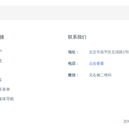
接
联系我们
户
地址 :
北京市昌平区北清路1号
链
电话 :
点击查看
微信 :
见右侧二维码
客
答表单
媒体导航
京I