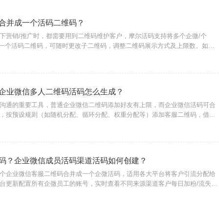
合并成一个活码二维码？
下营销/推广时，都需要用到二维码维护客户，摩尔活码支持将多个企微/个
成一个活码二维码，可随时更改子二维码，调整二维码展示方式及上限数。如何
个活码只需进入摩尔活码工具，注册账号登录后台；选择创建活码功能，设置
展示样式，
企业微信多人二维码活码怎么生成？
沟通的重要工具，普通企业微信二维码添加好友有上限，而企业微信活码可合
，按预设规则（如随机分配、循环分配、权重分配等）添加客服二维码，借助
的企微活码，支持动态分流客户，避免账号被封，有效提高企业微信客户管理
维码活码生
码？企业微信成员活码渠道活码如何创建？
个企业微信客服二维码合并成一个企微活码，适用各大平台将客户引流分配给
台更新配置所有企微员工的账号，实时查看不同来源渠道客户每日加粉/流失统
活码渠道活码如何创建？1、进入摩尔微客官网，点击【立即免费创建活
注册账号登陆。