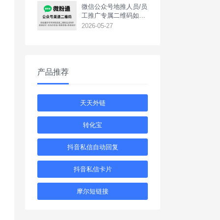
‌微信公众号地推人员/员
工推广专属二维码如何
生成？
2026-05-27
产品推荐
天天外链
转化宝
抖音私信自动回复
抖音私信卡片
摩尔短链接