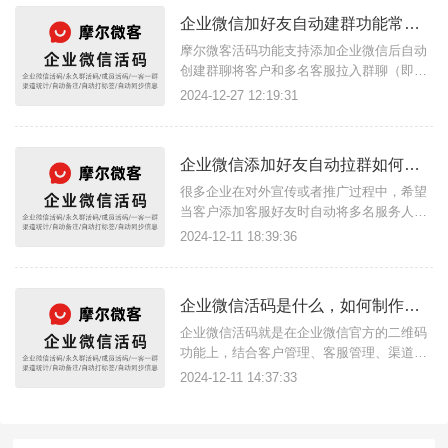
企业微信加好友自动建群功能常见问题
摩尔微客活码功能支持添加企业微信后自动
创建群聊将客户和多名客服拉入群聊（即一
客一群），下面整理一些常见问题：{企业微
2024-12-27 12:19:31
信活码}建群常见问题列表1、如何开始自动
建群？必须企业微信PC端打开工作台→摩尔
活码→企业微信活码→一客一群→前往自动
企业微信添加好友自动拉群如何实现？
建群；2、如何将自动建群放在后台？首先
很多企业在对外宣传或者推广过程中，希望
当客户添加客服好友时自动将多名服务人员
与客服自动拉群，方便更好的客户服务以及
2024-12-11 18:39:36
更好的实现转化，那么这个功能如何实现
呢？{企业微信活码}企业微信添加好友自动
建群如何实现？摩尔微客活码功能支持添加
企业微信活码是什么，如何制作企业微信活码？
客服自动建群功能，您只需简单操作即可实
现 添加企业微信客服 - 自
企业微信活码就是在企业微信官方的二维码
功能上，结合客户管理、客服管理、渠道管
理等业务需求研发出来的企业微信活码功
2024-12-11 14:37:33
能。