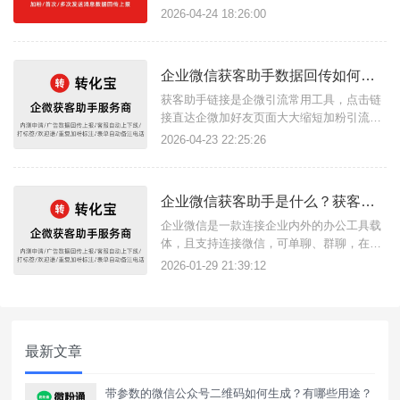
多个企微名片轮流展示，点击链接直接跳转
2026-04-24 18:26:00
展示名片，无需同意即可直接添加为好友开
启对话并自动备注打标签、发送欢迎语，缩
短加粉流程，提高客服工作效率，使用转化
企业微信获客助手数据回传如何实现？如何精准广告投放？
宝三方获客助手服务商即可生成、管理获客
助手链接。{转化宝}如何生成获
获客助手链接是企微引流常用工具，点击链
接直达企微加好友页面大大缩短加粉引流链
路，在使用链接投放广告时，广告数据回传
2026-04-23 22:25:26
功能是必备的，根据数据回传上报可以精准
广告目标客户，借助转化宝这款三方获客助
手工具服务商，即可实现此功能，无论是广
企业微信获客助手是什么？获客助手如何使用？
告代投人员或商家用户都可以使用。{转化
宝}数据回传指的是将用户在广告
企业微信是一款连接企业内外的办公工具载
体，且支持连接微信，可单聊、群聊，在微
信客服中向客户提供服务。获客助手便是链
2026-01-29 21:39:12
接企微与微信内外获客场景的工具，只需点
击获客助手链接即可跳转企微页面加好友，
可提升企业获客转化效率，降低获客成本，
获客链接支持数据统计回传。{转化宝}获客
最新文章
助手链接可以用于各场景使用，
带参数的微信公众号二维码如何生成？有哪些用途？