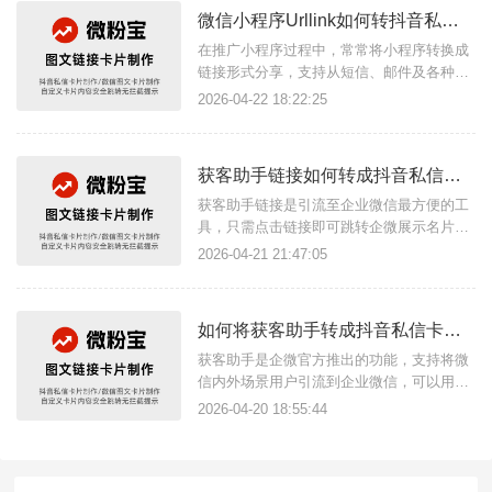
微信小程序Urllink如何转抖音私信卡片推广使用？
在推广小程序过程中，常常将小程序转换成
链接形式分享，支持从短信、邮件及各种搜
索引擎、视频资讯平台、app跳转至小程
2026-04-22 18:22:25
序，不同场景可使用不同形式链接，私信、
群聊场景常常通过分享私信卡片链接来提高
转化率，卡片样式用户点击意愿强，展示内
获客助手链接如何转成抖音私信卡片实现引流加粉？
容丰富，可以是产品、个人名片或活动推广
入口等。如何将小程序转成抖音私信
获客助手链接是引流至企业微信最方便的工
具，只需点击链接即可跳转企微展示名片信
息并添加好友，抖音私信分享链接常常点击
2026-04-21 21:47:05
效果不佳，私信卡片这种可以自定义展示链
接信息的推广方式可以大大提升转化效率，
只需借助微粉宝这款工具即可将获客助手链
如何将获客助手转成抖音私信卡片实现加粉引流？
接转换成私信卡片使用。操作方法如下：首
先，进入网站后台注册账号登录进
获客助手是企微官方推出的功能，支持将微
信内外场景用户引流到企业微信，可以用于
短视频、搜索引擎等平台、app，在抖音私
2026-04-20 18:55:44
信场景时常常使用卡片链接样式推广，借助
小狐卡片工具即可将获客助手转换成卡片样
式，点击卡片即可跳转至企微添加页面，可
视化链接内容推广目标用户转化效率更高。