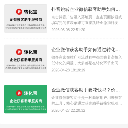
抖音跳转企业微信获客助手如何搭建落地页？
点击抖音广告进入落地页，点击页面按钮或
填写完问答表单即可直接跳转企微加好友页
面，这样的广告引流方案是如何实现的？其
2026-05-08 22:51:20
实只需要借助转化宝获客助手链接功能和落
地页搭建功能即可，获客助手支持任意场景
点击链接跳转企微页面，结合落地页完成流
企业微信获客助手如何通过转化宝做到高效精准的链路引流方式？
量转化的方式尤其适合商家用户构建私域流
量。简单几步快速搭建广告落地页链
很多商家在推广引流过程中都面临着高投入
低转化的问题，大多都是在转化环节出问
题，不妨试试转化宝获客助手这款工具，支
2026-04-28 18:19:19
持企微获客助手链接直达企微添加好友页
面，还具有很多推广引流所需功能，下面我
们看企业微信获客助手如何通过转化宝做到
企业微信获客助手要花钱吗？价格怎么样？获客助手有什么功能？
高效精准的链路引流方式？一、活码结合链
接引流获客链接其实就是企微活码加上
企业微信获客助手是一种商家用户用来获客
的工具，核心是通过获客助手链接实现引流
加粉，适用于各大广告平台投放及市面上短
2026-04-27 22:20:32
视频、搜索引擎平台、软件等支持添加链接
的场景，用户只需点击链接即可跳转展示企
微名片添加，企微官方收费标准为每成功添