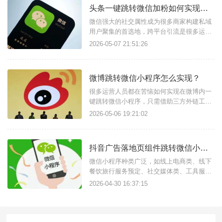
头条一键跳转微信加粉如何实现？跨平台引流工具使用方法
微信强大的社交属性成为很多商家构建私域
用户聚集的首选地，跨平台引流是很多运营
推广人员必备技能，只需找对工具可以很简
2026-05-07 21:51:26
单实现，比如天天外链这款私域引流获客工
具，可实现头条一键跳转微信加好友，还支
持跳转微信小程序、公众号、视频号、企微
微博跳转微信小程序怎么实现？
等。功能实现原理：微信外链：核心原理是
微信外链功能，这是一种合规的支
很多运营人员都在苦恼如何实现在微博内一
键跳转微信小程序，只需借助三方外链工具
即可实现，比如：天天外链，不需要复杂的
2026-05-06 19:21:02
代码操作，只需简单配置即可生成跳转微信
小程序/公众号/企微/微群的外链使用，适用
于微博广告投放、置顶评论区、文章内容
抖音广告落地页组件跳转微信小程序怎么操作？
中，白名单域名无风险拦截提示。链接配置
方法如下：注册登录进入天天
微信小程序种类广泛，如线上电商类、线下
餐饮旅行服务预定、社交媒体类、工具服务
等功能丰富，在视频资讯、搜索引擎等平台
2026-04-30 16:37:15
不允许直接唤起小程序，这是很多商家用户
推广小程序面临的问题，只需要借助三方工
具天天外链即可生成直接跳转小程序任意页
面的链接，可用于广告投放或推广，支持数