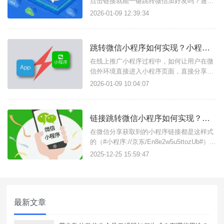
点击链接就能一键跳转微信加好友吗？通过
天天外链这款专业工具即可实现，不需要复
2026-01-09 12:39:34
杂的技术操作，准备二维码进入工具简单配
置即可使用，适用于各种浏览器、软件、短
信邮件等。微信二维码生成跳转链接方法如
跳转微信小程序如何实现？小程序二维码可以转成小程序链接直接跳转吗？
下：通过天天外链官网（入口：
https://moreqifu.com
在线上推广小程序过程中，如何让用户在微
信外环境直接进入小程序页面，直接分享小
程序码还需要用户保存图片打开微信识别，
2026-01-09 10:04:07
操作步骤多用户转化率低下，借助天天外链
支持将小程序码生成链接，分享链接即可一
步跳转微信小程序码页面，长按识别即可进
链接跳转微信小程序如何实现？小程序普通链接怎么生成？
入小程序主页，此外还支持将企业/个人/三
方小程序生成链接。小程序码生成
在微信分享获取到的小程序链接都是这样式
的（#小程序://京东/En8e2w5u5ttozUb#），
只能在微信内打开，不支持外部环境点击打
2025-12-25 15:59:47
开小程序，只需要将小程序转换生成普通链
接，点击链接即可跳转微信小程序指定页
面，借助天天外链这款工具即可实现，无需
复杂技术操作，简单配置小程序信息即可，
最新文章
适用于各种场景