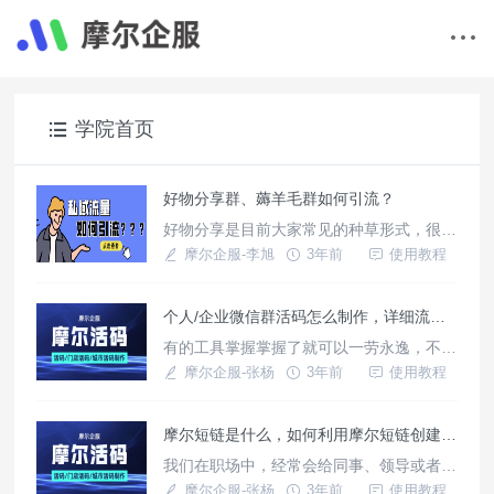
学院首页
好物分享群、薅羊毛群如何引流？
好物分享是目前大家常见的种草形式，很多
好物分享群不知道如何从微信站外引流至微
摩尔企服-李旭
3年前
使用教程
信！借助天天外链，就能够实现从微信站外
引流至微信的效果。
个人/企业微信群活码怎么制作，详细流程是什么？
有的工具掌握掌握了就可以一劳永逸，不用
重复去劳动，就比如说如果你掌握了活码的
摩尔企服-张杨
3年前
使用教程
制作工具的操作秘诀，那以后的活码制作就
会变得非常的简单。想要掌握活码的制作秘
摩尔短链是什么，如何利用摩尔短链创建一个微信群活码？
诀，也是非常的简单，只要你掌握了摩尔企
服的摩尔活码的使用方法，就相当于掌握了
我们在职场中，经常会给同事、领导或者是
活码的制作秘诀，毕竟摩尔太强大了。
客户发送活动的链接，但是传统的长链接给
摩尔企服-张杨
3年前
使用教程