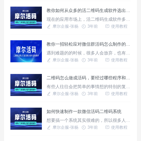
到别人使用个人活码也会非常的眼热，想自
教你如何从众多的活二维码生成软件选出最合适的
己做一个又怕费时间，其实只要掌握了摩尔
企服的摩尔活码的制作方法，几分钟一个个
现在的应用市场上，活二维码生成软件多如
人活码就可以搞出来，可以节省很多的时
牛毛，怎么样选出最适合自己的是一个值得
摩尔企服-张杨
3年前
使用教程
间。
商榷的问题。其实这根本就没有什么选择，
只要你知道你使用活二维码的目的，就知道
教你一招轻松应对微信群活码怎么制作的难题
该选哪一个了，使用活码不外乎它不会失效
没人数限制，恰巧摩尔企服的摩尔活码在这
遇到难题的的时候，很多人会放弃，也有很
两个方面做的非常好，堪称此领域第一。
多人会去坚持破解，但是这工作中，时间是
摩尔企服-张杨
3年前
使用教程
有限的，所以在一定的时间内找出破解难题
的方法时非常的重要的，尤其是对于搞运营
二维码怎么做成活码，要经过哪些程序和步骤
工作的人来说，要经常面对微信群码会过期
的这种难题，其实只要有了摩尔企服的摩尔
有些人往往会把简单的事情想的特别的复
活码就可以轻松解决。
杂，这样有好也有坏处，坏处就是会耽误你
摩尔企服-张杨
3年前
使用教程
的时间和精力，就像把二维码做成活码，其
实非常的简单，但是有些人就把它想的非常
如何快速制作一款微信活码二维码系统
的复杂，其实真的没有必要，你只要拥有了
摩尔企服的摩尔活码，轻轻松松就可以把二
想要搞一个系统其实很难的，所以很多人就
维码转为活码，根本不费时间和精力。
会担心想要生成微信活码二维码系统会非常
摩尔企服-张杨
3年前
使用教程
难，但这个担心就有点儿多余了，为啥呢，
因为摩尔企服的摩尔活码它作为一家专业额