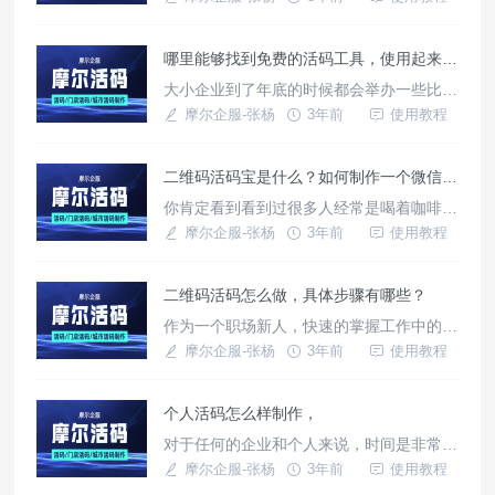
人感觉很长很复杂很凌乱，非常的不美观，
看一眼就不愿意继续再点，要是有一款能让
哪里能够找到免费的活码工具，使用起来效果如何？
长链接变成短链接的工具就好了。摩尔企服
的摩尔短链就是这么一看专业的工具，生成
大小企业到了年底的时候都会举办一些比较
的短链接非常的好用。
大型的活动，为的就是给一整年画上一个圆
摩尔企服-张杨
3年前
使用教程
满的句号，同时也是为了答谢大小客户的支
持，为来年企业的发展奠定基础，举办活动
二维码活码宝是什么？如何制作一个微信二维码活码
的时候往往会建群让客户进群，但是由于二
维码有人数限制，所以就很难搞，不过现在
你肯定看到看到过很多人经常是喝着咖啡看
不一样了，有了摩尔企服的摩尔活码，再也
着剧，然后偶尔在电脑或手机中点击几下，
摩尔企服-张杨
3年前
使用教程
不用担心进群会有人数限制了。
一个很难的任务就完成了，非常的令人羡
慕，其实这个没有啥羡慕的，有个好用趁手
二维码活码怎么做，具体步骤有哪些？
的工具就可以了，比如做活码的时候，如果
掌握了摩尔企服的摩尔活码这一款工具，你
作为一个职场新人，快速的掌握工作中的要
的工作也会非常的惬意。
点，提高工作效率才能更快的融入职场，才
摩尔企服-张杨
3年前
使用教程
能快速的成长起来，快速掌握要点就需要依
靠一些工具，比如很多人经常被领导安排去
个人活码怎么样制作，
做二维码活码，如果掌握了摩尔企服的摩尔
活码的制作要点，那几分钟就可以生成一个
对于任何的企业和个人来说，时间是非常重
二维码活码，效率非常高。
要的，毕竟时间就是金钱，时间就是生命，
摩尔企服-张杨
3年前
使用教程
节省了时间久相当于延长了时间。很多人看