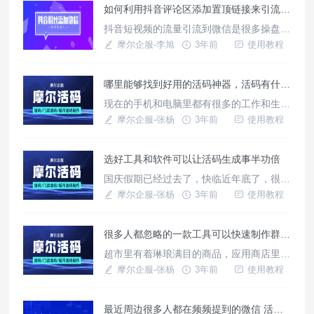
如何利用抖音评论区添加置顶链接来引流微信？
活码系统生成公司，你担心的点也是它所担
心的点，所以它把一切都解决了，只要用它
抖音短视频的流量引流到微信是很多操盘手
的软件和工具，搞一个活码系统非常容易。
想要实现的功能，此类功能其实是抖音商业
摩尔企服-李旭
3年前
使用教程
公开可实现的案例，借助天天外链+橙子建
站+巨量星图就能够实现。
哪里能够找到好用的活码神器，活码有什么优势
现在的手机和电脑里都有很多的工作和生活
神器，有了它们，可以让我们的工作更加高
摩尔企服-张杨
3年前
使用教程
效，让我们的生活更加的方便美好。今天笔
者给大家推荐的这一款神器在它的领域呢可
选好工具和软件可以让活码生成事半功倍
是独占鳌头的，被许多的企业在使用，它就
是摩尔企服的摩尔活码，一款专门制作和生
国庆假期已经过去了，快临近年底了，很多
成活码的好用的工具。
企业要为年底的企业峰会开始筹备策划做准
摩尔企服-张杨
3年前
使用教程
备了，要提前在微信和企业微信中联系客
户，添加客户，但是由于维系的二维码有着
很多人都忽略的一款工具可以快速制作群二维活码
天然的缺陷，导致工作的进度会比较缓慢，
如果有个活码的话就会好办很多，可是很多
超市里有着琳琅满目的商品，应用商店里也
人担心选不到好用的活码制作工具，其实无
有着很多同类型的软件，挑选软件和在商超
摩尔企服-张杨
3年前
使用教程
脑选摩尔企服的摩尔活码就对了。
里面挑选商品是一个道理，如果你知道自己
的真正的需求，几分钟就可以挑选好，如果
最近周边很多人都在频频提到的微信 活码功能非常强大
你不知道自己的需求，那么有可能会纠结几