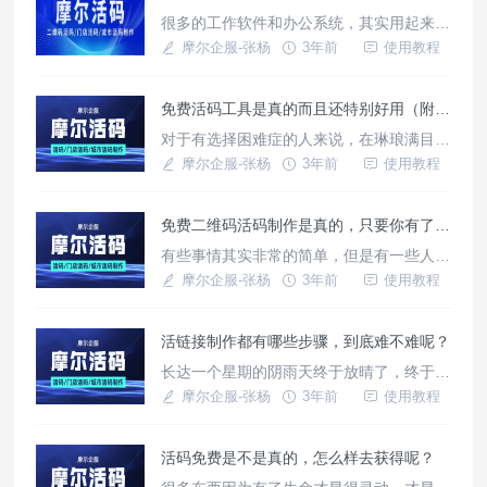
个月。活码的制作软件确实有非常多，但是
很多的工作软件和办公系统，其实用起来还
很多人都挑选了摩尔企服的摩尔活码，因为
不如腾讯的微信方便，特别是微信群，现在
摩尔企服-张杨
3年前
使用教程
符合他们的真正需求。
基本就已经成为了办公群。但是微信群加同
事的时候，每天都有人数限制，所以就很是
免费活码工具是真的而且还特别好用（附带活码详细制作步骤）
令人难受，不过现在有一个微信活码，有了
它就可以不受人数的限制，非常的顺手，尤
对于有选择困难症的人来说，在琳琅满目的
其是摩尔企服的摩尔活码，更是非常的好
选择中挑选出来一个适合自己的东西真的是
摩尔企服-张杨
3年前
使用教程
用。
超级有难度，毕竟可选择的选项太多了，让
人眼花缭乱。但是在选择活码的制作生成工
免费二维码活码制作是真的，只要你有了这个工具。
具的时候，虽然也有很多选项，但是我没有
任何的纠结和犹豫，一眼就选中了摩尔企服
有些事情其实非常的简单，但是有一些人就
的摩尔活码，你们知道为什么吗？
非要把它搞得非常的复杂，为什么呢，就是
摩尔企服-张杨
3年前
使用教程
想多割韭菜，多赚一些智商税。但这么说
吧，有些东西，真没有必要那么复杂，因为
活链接制作都有哪些步骤，到底难不难呢？
越复杂越没有人使用了，就比如二维码活码
的制作，摩尔企服的摩尔活码就信奉简介的
长达一个星期的阴雨天终于放晴了，终于是
原则，坚持简化活码的制作过程，被很多大
可以走出去晒晒太阳，呼吸新鲜的空气了。
摩尔企服-张杨
3年前
使用教程
企业所接受。
可是微信群里令人头大工作还没有搞完，就
很烦人，尤其是好几个链接，点进去都已经
活码免费是不是真的，怎么样去获得呢？
失效了，只能再次找甲方爸爸要了。要是有
那种不会失效的链接就好了。这个你别说，