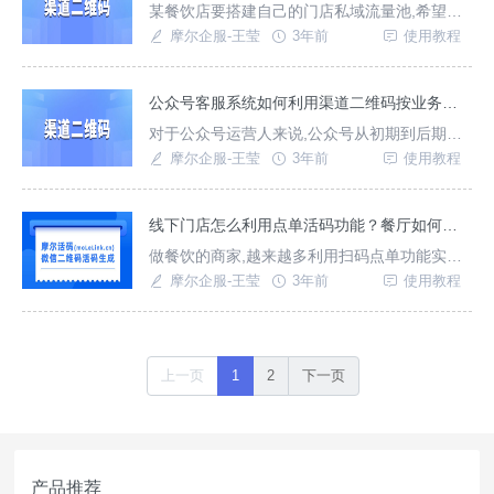
某餐饮店要搭建自己的门店私域流量池,希望的
引流方式是顾客扫码点餐时，引导每一个扫码
摩尔企服-王莹
3年前
使用教程
的顾客先添加门店企业微信，将食客转化成线
上私域用户。一方面新到店没加过企微的客
户，引导添加员工企微，添加后自动回复点餐
公众号客服系统如何利用渠道二维码按业务需求自动分配客服?
链接或点餐小程序；另一方面已经添加过员工
对于公众号运营人来说,公众号从初期到后期的
企微的的老客户，扫码直接进入点餐页面。最
运营发展中,业务也会越来越复杂多变,所以当粉
摩尔企服-王莹
3年前
使用教程
终的目的是培养用户的
丝关注公众号之后，我们如何让咨询不同业务
的粉丝自动分配到不同客服组？一方面按业务
需求给客服组分流,另一方面还可以方便公众号
线下门店怎么利用点单活码功能？餐厅如何利用门店活码打造自己的私域流量池.
运营人更精准的维护用户人群.
做餐饮的商家,越来越多利用扫码点单功能实
现，降低人力服务成本的，大幅度提高了门店
摩尔企服-王莹
3年前
使用教程
的运营效率.餐客直接线上付款，方便快捷，一
方面避免餐厅收到假钞；另一方面还是利用扫
码点餐转化用户.
上一页
1
2
下一页
产品推荐