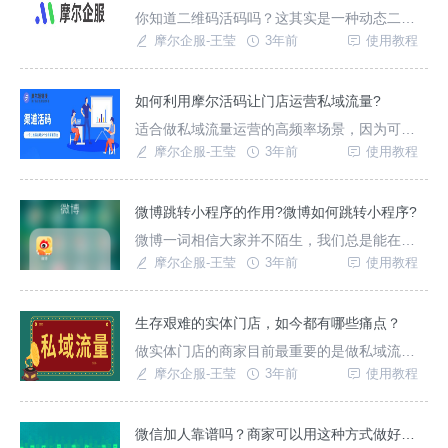
文将为各位同行推荐一款免费的活码二维码生
你知道二维码活码吗？这其实是一种动态二维
成器——“摩尔活码”，详细的使用方法如下。
码，简单来说，动态二维码扫码后的内容是可
摩尔企服-王莹
3年前
使用教程
以发生改变的，这相对于静态二维码来说更加
省时高效，使用者也不用再担心二维码失效，
可以放心更新内容。微信二维码的使用期限一
如何利用摩尔活码让门店运营私域流量?
般是7天，但使用活码二维码后，就无须再担心
适合做私域流量运营的高频率场景，因为可以
使用期限的问题了。本文介绍如何利用“摩尔活
跟消费者直接发生接触的机会有很多，所以对
摩尔企服-王莹
3年前
使用教程
码”这个二维码活
消费者的影响就更大.私域流量经营的本质就是
引出产品背后的人群共性，然后围绕这群人的
共性去发掘产品特质
微博跳转小程序的作用?微博如何跳转小程序?
微博一词相信大家并不陌生，我们总是能在微
博之上看到各种各样的新闻，哪里发生洪水，
摩尔企服-王莹
3年前
使用教程
哪里出现疫情，微博早已和我们的生活息息相
关，我想许多人都应该有过微博跳转小程序的
经历吧？但是你知道是如何实现跳转的吗？
生存艰难的实体门店，如今都有哪些痛点？
做实体门店的商家目前最重要的是做私域流量,
私域流量做好了可以有稳定的用户,保障每个月
摩尔企服-王莹
3年前
使用教程
的盈利下限.这个下限对于如今这个经济大环境
不好的时候显得尤为重要.可以借助第三方私域
运营平台[摩尔企服]实现.
微信加人靠谱吗？商家可以用这种方式做好私域引流吗?