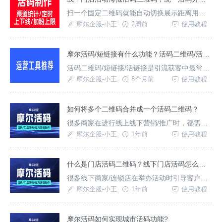
实现分流的效果，统计不同渠道活码访问数
扫一个固定二维码就能自动切换展示距离用户
据。微信活码/企微活码核心原理与作用一、核
最近位置的群二维码添加，借助摩尔活码生成
摩尔企服-小王
2周前
使用教程
心原理活码核
的城市活码即可实现这种效果，可用于多连锁
门店、多分销商、社区团购等统一推广多门店
场景使用，只需制作一次宣传二维码物料，通
摩尔活码/短链接有什么功能？活码二维码/活链接如何在线生成？
用于多个门店，扫码自动展示最近门店群码。
活码二维码/短链接/活链接是引流获客中最常用
如何快速创建城市活码二维码？1、前往摩尔活
工具，活码也就是固定二维码，支持按设定展
摩尔企服-小王
8个月前
使用教程
码官网(链接
示多个子码，并实现动态更新二维码；短链接
易于分享使用，活链接支持将多条链接合并成
一条活链接，可实时更改子链接，且支持数据
如何将多个二维码合并成一个活码二维码？
分析统计，这些功能只需进入摩尔活码/短链接
很多商家在进行线上线下营销/推广时，都需要
这一个工具即可实现。支持生成以下类型工
用到二维码维护客户，摩尔活码支持将多个企
摩尔企服-小王
1年前
使用教程
具：活码二
微/个微/QQ群二维码合并成一个活码二维码，
可随时更改子二维码，调整二维码展示方式及
上限数。如何将多个二维码合并成一个活码只
什么是门店活码二维码？线下门店活码怎么制作？
需进入摩尔活码工具，注册账号登录后台；选
很多线下商家/连锁店在举办活动时引导客户加
择创建活码功能，设置二维码展示切换方式，
入群通知活动优惠以及二次营销，借助摩尔活
摩尔企服-小王
1年前
使用教程
展示样式，
码生成的门店活码，将多个线下门店群/微信二
维码合并为一个门店活码，制作海报物料时只
需统一印刷一个门店活码二维码，位于不同地
摩尔活码如何实现城市活码功能?