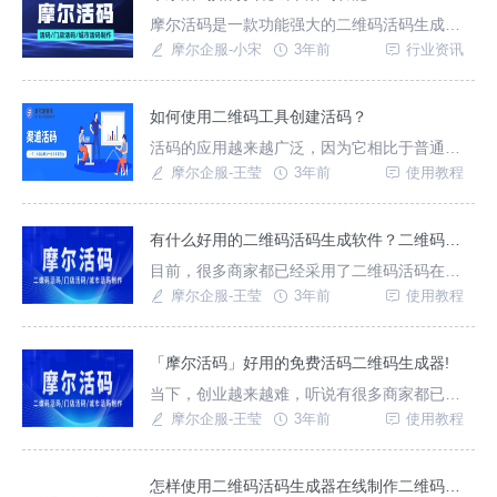
区的用户便可以扫二维码加入附近门店群/微
摩尔活码是一款功能强大的二维码活码生成平
信。门店活码适用于连锁餐饮店、甜品茶饮
台，可以帮助用户快速地生成自己的二维码，
摩尔企服-小宋
3年前
行业资讯
店、蔬果生鲜百货
并实时更改其指向链接或内容。同时，摩尔活
码还拥有城市活码功能，可以让用户更加有针
对性地推广和营销产品。那么，什么是城市活
如何使用二维码工具创建活码？
码呢？简单来说，它就是一种基于地理位置的
活码的应用越来越广泛，因为它相比于普通普
活码生成技术，通过设置不同的城市码，可以
通的二维码来说，更适合用于推广，在活码二
摩尔企服-王莹
3年前
使用教程
让用户根据不同城市
维码的后台，可以很详细的看到一些关于扫描
活码的IP地址、人数等详细信息。那活码应该怎
样创建呢？本文将以“摩尔短链接”为例，一招教
有什么好用的二维码活码生成软件？二维码活码有什么好处呢？
会您应该如何创建活码。
目前，很多商家都已经采用了二维码活码在自
己的推广营销手段里，这种二维码活码相比于
摩尔企服-王莹
3年前
使用教程
普通二维码还是有很多优势的，比如可以在后
台看到访问人、访问地点、数据统计等，并且
这种二维码活码也不会存在会过期的问题，所
「摩尔活码」好用的免费活码二维码生成器!
以还是非常适合用于推广、营销之中。那么有
当下，创业越来越难，听说有很多商家都已经
什么好用的二维码活码生成软件呢？二维码活
开始“勒紧裤腰带过日子”了，还有些商家还在花
摩尔企服-王莹
3年前
使用教程
码又有什么好处呢？
钱请人帮忙做活码二维码，一次就要花费100-
500元左右，但其实创建一个活码二维码根本就
不难，没必要去多花这个冤枉钱，接下来，本
怎样使用二维码活码生成器在线制作二维码活码？