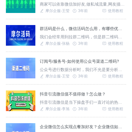
商家可以依靠微信加好友,做私域流量,网友描述
的操作,貌似你加好友得小利,但其实很有可能商
摩尔企服-王莹
3年前
使用教程
家花钱找寻属于自己的私域流量群体.可以使用
[摩尔企服]实现.
群活码是什么，微信活码怎么用，有哪些优势？
我们会经常用到拉群二维码，但是群二维码存
在7天失效的问题，如不能及时维护，会造成客
摩尔企服-张杨
3年前
使用教程
户流失。万一他还是关键的潜在客户，那对于
企业来说是一个较大的损失
订阅号/服务号-如何使用公众号渠道二维码?
公众号进行数据分析时，我们不光是要分析粉
丝净增数量，新增粉丝数量，还要需要统计粉
摩尔企服-王莹
3年前
使用教程
丝的来源渠道。尤其是在各个营销节点，需要
从各个渠道来推广我们的公众号，但是如何判
定不同渠道的引流效果呢？就需要在推广引流
抖音引流微信值不值得做？怎么做？
时使用一个具有统计功能的二维码，一般也被
抖音引流微信是当下操盘手们一直讨论的热点
成为“带参二维码”，或者是“渠道码”。
话题。也是私域需求下不得不考虑的一种解决
摩尔企服-李旭
3年前
使用教程
方式！
企业微信怎么实现点餐加好友？企业微信如何设置点餐加好友？