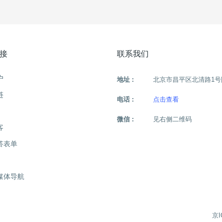
接
联系我们
户
地址 :
北京市昌平区北清路1号
链
电话 :
点击查看
微信 :
见右侧二维码
客
答表单
媒体导航
京I