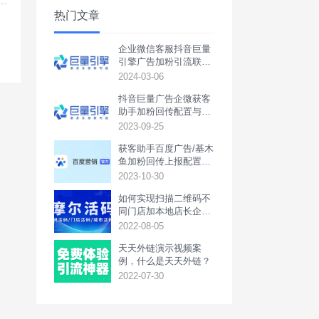
热门文章
企业微信客服抖音巨量
引擎广告加粉引流联调
回传配置教程
2024-03-06
抖音巨量广告企微获客
助手加粉回传配置与联
调教程
2023-09-25
获客助手百度广告/基木
鱼加粉回传上报配置教
程
2023-10-30
如何实现扫描二维码不
同门店加本地店长企业
微信或本地活动群
2022-08-05
天天外链演示视频案
例，什么是天天外链？
2022-07-30