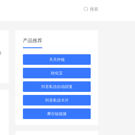
搜索
产品推荐
快
天天外链
转化宝
抖音私信自动回复
抖音私信卡片
一
摩尔短链接