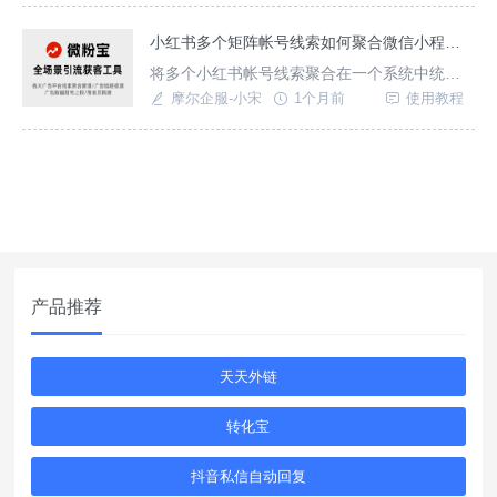
书聚光广告平台呢？通过API实现OCPC数据回
传优化推广模型？
小红书多个矩阵帐号线索如何聚合微信小程序中统一管理？
将多个小红书帐号线索聚合在一个系统中统一
管理，将多个平台线索（如小红书、抖音、视
摩尔企服-小宋
1个月前
使用教程
频号）聚合在一个系统中统一管理，实现小红
书广告数据深度回传上报，支持一个/多个小红
书线索进行多客服管理以及流转。
产品推荐
天天外链
转化宝
抖音私信自动回复