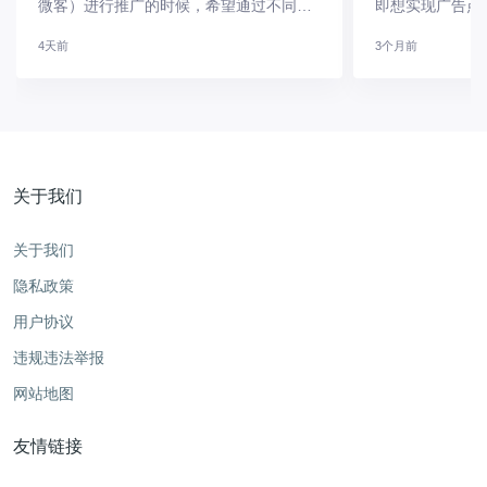
微客）进行推广的时候，希望通过不同渠
即想实现广告点
道加粉的客户发送不同的欢迎语以及打标
信、并且还不想
4天前
3个月前
签，这些功能想必您已经在转化宝/云企码
加粉成本；并且
后台完成了配置
这种需求是否有
的，具体教程如
转企业微信加粉
客助手的效果很
数量付
关于我们
关于我们
隐私政策
用户协议
违规违法举报
网站地图
友情链接