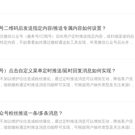
号二维码后发送指定内容/推送专属内容如何设置？
注微信公众号（服务号/订阅号）后向用户定时推送指定内容，或扫描渠道码自
特定内容，不妨看看如何通过微粉通这款工具实现，毕竟微信公众号后台并没
，还是得借助工具来实现。粉丝扫某个二维码推送指定内容怎么配置？注册登
链接入口：
号）点击自定义菜单定时推送/延时回复消息如何实现？
不加以维护往往造成粉丝僵化，通过定时推送消息可以增加互动，降低客户流
，借助微粉通定时推送消息功能即可实现，可根据用户操作类型及关注来源/标
消息，这种消息推送还不占用公众号消息群发次数。{微粉通}支持推送什么时
小时
众号粉丝推送一条/多条消息？
不加以维护往往造成粉丝僵化，通过定时推送消息可以增加互动，降低客户流
，借助微粉通定时推送消息功能即可实现，可根据用户操作类型及关注来源/标
消息，这种消息推送还不占用公众号消息群发次数。{微粉通}支持推送什么时