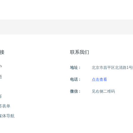
小时
接
联系我们
户
地址 :
北京市昌平区北清路1号
链
电话 :
点击查看
微信 :
见右侧二维码
客
答表单
媒体导航