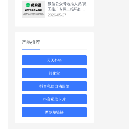
‌微信公众号地推人员/员
工推广专属二维码如何
生成？
2026-05-27
产品推荐
天天外链
转化宝
抖音私信自动回复
抖音私信卡片
摩尔短链接