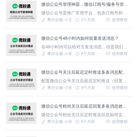
类型及关注来源/标签分组推送一条或多条消
微信公众号管理神器，微信订阅号/服务号管理平台
息，这种消息推送还不占用公众号消息群发次
微信公众号是推广常用平台，包含订阅号和服
数。{微粉通}支持推送什么时间范围？可选择0-
务号，当需要管理多个公众号时，就需要借助
摩尔企服-小王
2个月前
使用教程
48小时
公众号聚合管理平台，比如：微粉通，这款工
具可实现一个操作台统一管理多个公众账号，
管理粉丝，制作生成渠道二维码，设置模板消
微信公众号48小时内如何批量发送消息？
息群发/推送，自动回复，自定义菜单，数据统
在48小时内可以给对方发送消息，但是我们如
计查看等功能。微粉通公众号管理神器支持哪
何批量给微信公众号(订阅号、服务号)发送公众
摩尔企服-小宋
8个月前
使用教程
些功能？一、公
号消息呢？
微信公众号关注后延迟定时推送多条消息配置教程
配置微信公众号关注后延迟定时推送（回复）
多条消息，从而提升客户转化率、减少客户流
摩尔企服-小宋
9个月前
使用教程
失率等。本教程帮助您配置以及实现本功能。
微信公众号粉丝关注后延迟回复多条消息效果演示
微信公众号粉丝关注后定时推送信息如何实
现？也就是公众号粉丝关注延迟回复多条消
摩尔企服-小宋
9个月前
使用教程
息。这样一方面可以挽回流失客户、例外一方
面可以提升转化率和服务内容。