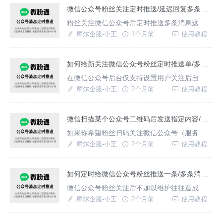
注定时推送消息，还支持扫码、点击菜单、发
微信公众号粉丝关注定时推送/延迟回复多条消息如何实现？
送消息自动回复，自动定时推送模板信息等功
粉丝关注微信公众号后定时推送多条消息这种
能。公众号被关注后自动回复小程序如何实
功能如何实现？我们可以在公众号后台配置关
摩尔企服-小王
1个月前
使用教程
现？1、注册
注后推送一条消息，想要实现定时推送多条消
息则想要借助一些三方工具，如：微粉通，这
种工具配置推送消息不占用公众号群发次数，
如何给新关注微信公众号粉丝定时推送单/多条消息？
可添加多个推送任务推多条消息，后台可随时
在微信公众号后台仅支持设置用户关注后自动
查看推送状态，累计推送/已推送/失败推送数量
发送一条欢迎语，但我们可以看到有的公众号
摩尔企服-小王
2个月前
使用教程
等。{微粉通}粉
实现关注后定时推送多条消息，这种效果借助
微粉通这款三方工具即可实现，无需具备复杂
的开发能力，支持自定义推送时间内容，根据
微信扫描某个公众号二维码后发送指定内容/推送专属内容如何设置？
用户关注来源推送不同消息等。{微粉通}如何设
如果你希望粉丝扫码关注微信公众号（服务号/
置新关注粉丝定时推送单/多条消息注册登录：
订阅号）后向用户定时推送指定内容，或扫描
摩尔企服-小王
2个月前
使用教程
前往微粉
渠道码自动分组后根据分组推送特定内容，不
妨看看如何通过微粉通这款工具实现，毕竟微
信公众号后台并没有扫码推送内容的功能，还
如何定时给微信公众号粉丝推送一条/多条消息？
是得借助工具来实现。粉丝扫某个二维码推送
微信公众号粉丝关注后不加以维护往往造成粉
指定内容怎么配置？注册登录：通过微粉通官
丝僵化，通过定时推送消息可以增加互动，降
摩尔企服-小王
2个月前
使用教程
网(链接入口：
低客户流失率，提升用户转化率，借助微粉通
定时推送消息功能即可实现，可根据用户操作