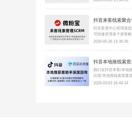
抖音来客线索聚合
抖音客资中心管理系统
可快速管理多个来客帐
线索打标签、自动更新
2026-05-26 14:30:36
抖音本地推线索质
我们在抖音来客/本地
出现“本地推线索质量
呢？
2026-03-03 16:44:14