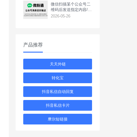
微信扫描某个公众号二
维码后发送指定内容/推
送专属内容如何设置？
2026-05-26
产品推荐
天天外链
转化宝
抖音私信自动回复
抖音私信卡片
摩尔短链接