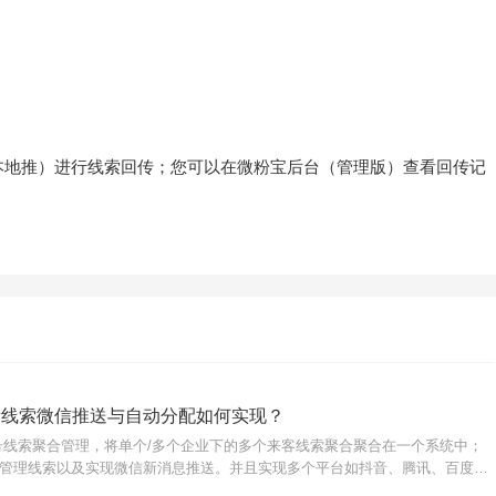
本地推）进行线索回传；您可以在微粉宝后台（管理版）查看回传记
新线索微信推送与自动分配如何实现？
号线索聚合管理，将单个/多个企业下的多个来客线索聚合聚合在一个系统中；
管理线索以及实现微信新消息推送。并且实现多个平台如抖音、腾讯、百度、
管理。