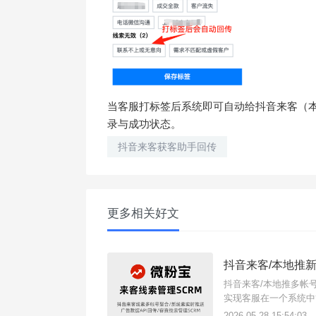
当客服打标签后系统即可自动给抖音来客（
录与成功状态。
抖音来客获客助手回传
更多相关好文
抖音来客/本地推
抖音来客/本地推多帐
实现客服在一个系统中
快手等各平台线索聚合
2026-05-28 15:54:03