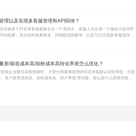
管理以及实现多客服管理和API回传？
支持将多个抖音来客线索聚合在一个系统中，客服人员仅需一个微信小程序即
号的线索；支持实时线索推送、到期跟进提醒等，以及可以实现多客服流转、
线索阶段、广告线索API回传上报等。
量差/留咨成本高/加粉成本高转化率差怎么优化？
推投放企业微信加粉链路时，大部分商家都使用的抖音来客默认回传系统；但是
差、客户留资成本高、加粉成本高、转户率低”等问题，那么是什么原因导致的