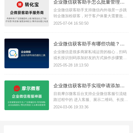
企业微信获客助手怎么批量管理客服接待人员？如何统一设置员工上下班时间？
企业微信获客助手支持微信内外场景一步跳
转企微加粉获客，对于客户体量大需要批量
管理客服成员的商家用户，可以借助转化宝
2025-07-04 16:50:50
获客助手实现，支持批量添加客服成员，统
一管理客服成员每日接待数上限、接待上下
线时间，设置多个兜底客服等。一、如何设
企业微信获客助手有哪些功能？如何快速开通获客助手？
置批量添加客服成员？进入转化宝后台，左
侧工具栏找到【企业微信配置】-
企业微信是很多商家私域运营的核心，扫码
或长按识别码添加好友的方式操作步骤繁
琐，转化率低下，借助转化宝-企微获客助手
2025-05-28 18:13:50
可实现企微一步加粉引流，帮助企业提升获
客效率，高效管理客户。下面给大家介绍转
化宝-企业微信获客助手有哪些功能？1、一
企业微信获客助手实现申请添加好友/成功添加/首次发消息回传？
步加粉引流点击链接直达微信添加好友页
面，无需扫码或长按识别码，1步引流
目前摩尔微客后台支持企业微信客服引流链
路过程中的 进入客服、展示二维码、长按识
别二维码、点击二维码名片、企微成功加粉
2024-03-06 19:33:36
回传上报，帮助企业实现多种场景广告数据
回传，本教程为您解答各种场景的回传触发
条件：{摩尔微客}一、进入客服即客户进入
微信并加载企业微信客服即回传。二、展示