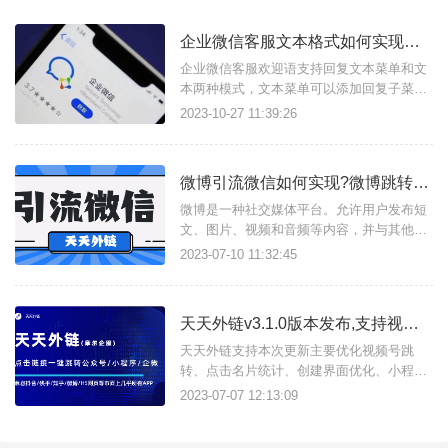
企业微信客服文本格式如何实现点击关注公众号或跳转小程序？
企业微信客服欢迎语支持回复文本菜单和文
本两种模式，文本菜单可以添加回复子菜
单、链接、小程序等3种模式；那么文本菜
2023-10-27 11:39:26
单能实现什么效果呢？我们摩尔微客给大家
分享一下：文本菜单如何实现点击跳转公众
号？文本菜单可以支持微信标签，您只需要
微博引流微信如何实现?微博跳转微信靠谱吗?
输入特殊标签即可实现关注公众号，文本格
式如下：#公众号:天天外链
微博是一种社交媒体平台。允许用户发布短
文、图片、视频和音频等内容，并与其他用
户进行互动和分享。微博的特点是信息传播
2023-07-10 11:32:45
速度快，用户可以关注感兴趣的人或话题，
获取实时更新的信息。同时，微博也是许多
公众人物、机构和媒体进行宣传和传播的重
天天外链v3.1.0版本发布,支持视频号以及点击名片统计
要渠道之一。想要从微博引流微信,可以直接
使用“天天外链”引流工具实现.商
天天外链支持本次更新主要优化视频号跳
转、点击名片统计、创建界面优化、小程序
上架简化、二维码管理优化、访问记录优化
2023-07-07 12:13:09
等。