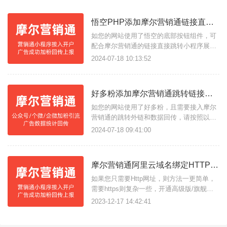
悟空PHP添加摩尔营销通链接直接跳转小程序加粉进行广告回传
如您的网站使用了悟空的底部按钮组件，可
配合摩尔营销通的链接直接跳转小程序展示
二维码长按加粉，不用再去复制微信号去添
2024-07-18 10:13:52
加。
好多粉添加摩尔营销通跳转链接进行广告回传
如您的网站使用了好多粉，且需要接入摩尔
营销通的跳转外链和数据回传，请按照以下
方教程在好多粉后台进行配置。一、在好多
2024-07-18 09:41:00
粉的微信在线管理--微信号管理--编辑微信号
二、打开自定义链接，然后将摩尔营销通配
置好广告回传的的广告跳转链接填入到自定
摩尔营销通阿里云域名绑定HTTPS教程
义链接里面；三、将以下代码粘贴到您的网
站代码末尾处</b
如果您只需要Http网址，则方法一更简单，
需要https则复杂一些，开通高级版/旗舰版
会员也可以联系客服帮您配置。
2023-12-17 14:42:41