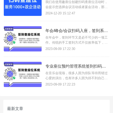
我们在使用趣座位创建扫码查座位活动时，
会提示您选择会议活动或者宴会活动，那么
两者有什么区别呢？{查座位}1、会议活动类
2024-12-20 15:12:47
型活动
年会/峰会/会议扫码入座，签到系统，会议管理更高效
在年会中，签到环节又是必不可少的一项工
作。传统的手工签到方式不仅效率低下，还
容易出现错误，而专业座位预约管理系统年
2023-09-09 17:22:30
会扫码查座的出现则很好地解决了这些问
题。
专业座位预约管理系统签到扫码查座位系统：音乐会管理的智慧助手
在音乐会现场，很多人因为排队等待而错过
心爱的演出，也有许多人因为排不到自己想
要的座位而影响心情，有的人因为找不到自
2023-09-09 17:22:23
己的座位而愤怒不已。举办方也因为这些本
不应该的服务问题被吐槽甚至收到差评，现
在，我们的专业座位预约管理系统将为你解
决这些烦恼，让轻松拥有便捷的查座位系
最新文章
统，让客户尽享音乐盛宴。操