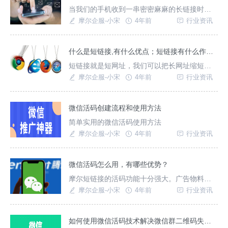
当我们的手机收到一串密密麻麻的长链接时，
相信绝大多数人都没有点开它的欲望。因此将
摩尔企服-小宋
4年前
行业资讯
较长的链接缩成短连接，是营销过程中的一个
重要手段。短链接可以将冗长的网址进行精
简，长度只有原来的三分之一甚至四分之一，
什么是短链接,有什么优点；短链接有什么作用？
不仅方便发送和分享给他人，而且在安全性方
短链接就是短网址，我们可以把长网址缩短；
面也更强。在下文中，摩尔短链接将带大家了
让链接更简洁并且实现长链接同样的跳转效
摩尔企服-小宋
4年前
行业资讯
解一下短链接是如何快速
果。
微信活码创建流程和使用方法
简单实用的微信活码使用方法
摩尔企服-小宋
4年前
行业资讯
微信活码怎么用，有哪些优势？
摩尔短链接的活码功能十分强大。广告物料打
印二维码无忧！
摩尔企服-小宋
4年前
行业资讯
如何使用微信活码技术解决微信群二维码失效（100人限制）的问题