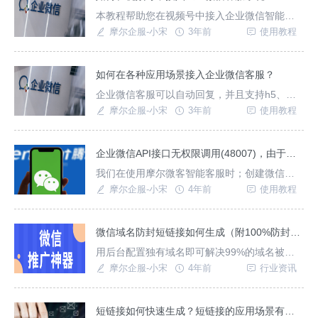
本教程帮助您在视频号中接入企业微信智能客
服系统；帮助您快速搭建视频号微信客服。
摩尔企服-小宋
3年前
使用教程
如何在各种应用场景接入企业微信客服？
企业微信客服可以自动回复，并且支持h5、公
众号等一键跳转；如何接入呢？
摩尔企服-小宋
3年前
使用教程
企业微信API接口无权限调用(48007)，由于所需权限因互斥而未能拥有。
我们在使用摩尔微客智能客服时；创建微信客
服出现如下报错；API接口调用权限互斥，请在
摩尔企服-小宋
4年前
使用教程
企业微信管理后台“微信客服”删除其他产品。
微信域名防封短链接如何生成（附100%防封方案）
用后台配置独有域名即可解决99%的域名被封
的问题！
摩尔企服-小宋
4年前
行业资讯
短链接如何快速生成？短链接的应用场景有哪些？