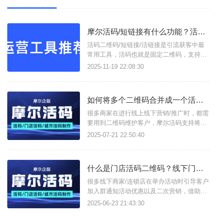
摩尔活码/短链接有什么功能？活码二维码/活链接如何在线生成？
活码二维码/短链接/活链接是引流获客中最
常用工具，活码也就是固定二维码，支持按
设定展示多个子码，并实现动态更新二维
2025-11-19 22:08:30
码；短链接易于分享使用，活链接支持将多
条链接合并成一条活链接，可实时更改子链
接，且支持数据分析统计，这些功能只需进
如何将多个二维码合并成一个活码二维码？
入摩尔活码/短链接这一个工具即可实现。支
持生成以下类型工具：活码二
很多商家在进行线上线下营销/推广时，都需
要用到二维码维护客户，摩尔活码支持将多
个企微/个微/QQ群二维码合并成一个活码二
2025-07-21 22:50:40
维码，可随时更改子二维码，调整二维码展
示方式及上限数。如何将多个二维码合并成
一个活码只需进入摩尔活码工具，注册账号
什么是门店活码二维码？线下门店活码怎么制作？
登录后台；选择创建活码功能，设置二维码
展示切换方式，展示样式，
很多线下商家/连锁店在举办活动时引导客户
加入群通知活动优惠以及二次营销，借助摩
尔活码生成的门店活码，将多个线下门店群/
2025-06-23 21:43:30
微信二维码合并为一个门店活码，制作海报