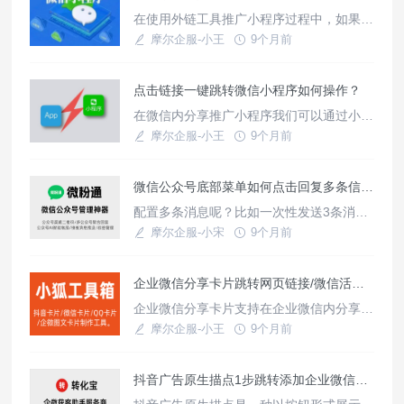
最简单便捷，只需关注天天外链公众号即可
在使用外链工具推广小程序过程中，如果是
实现，只适用于安卓设备；1、进入需要获
自有企业小程序，那么扫码授权上架到外链
摩尔企服-小王
9个月前
取路径信息的小程序页面，也就
后台使用更方便，生成小程序推广链接只需
使用教程
选择已经上架到后台的小程序即可，如果是
点击链接一键跳转微信小程序如何操作？
个人、第三方小程序，可通过获取小程序账
号信息实现，创建外链时填入小程序账号信
在微信内分享推广小程序我们可以通过小程
息即可，具体方法如下。个人/第三方小程
序码、小程序链接实现，微信外场景可以借
摩尔企服-小王
9个月前
序推广链接生成方法如下：进入外
助三方工具天天外链，将小程序转化为支持
使用教程
在各大平台点击的链接，只需点击跳转链接
微信公众号底部菜单如何点击回复多条信息？
即可从其他平台跳转至小程序任意页面，下
面我们看看是如何实现的。操作方法如下：
配置多条消息呢？比如一次性发送3条消息
一、注册账号登陆进入天天外链工具后台；
包括（文本、图片、文本菜单、蓝字消息、
摩尔企服-小宋
9个月前
二、绑定/上架小程序左侧工
视频、图文链接卡片、视频号视频等）
使用教程
企业微信分享卡片跳转网页链接/微信活码怎么实现？
企业微信分享卡片支持在企业微信内分享使
用，点击卡片即可跳转微信活码，活码可以
摩尔企服-小王
9个月前
展示多个子二维码，或跳转至网页链接，比
使用教程
如官网、公众号、H5链接登，小狐卡片是
抖音广告原生描点1步跳转添加企业微信引流获客怎么实现？
一款图文分享卡片制作工具，除了支持做抖
音/知乎分享卡片，微信分享卡片，还支持