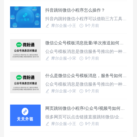
索，或保存二维码识别，这样的效果只需要
抖音跳转微信小程序怎么操作？
借助三方工具：天天外链生成的跳转链接即
可实现，适用于很多公众号推广运营者。不
抖音内跳转微信小程序可以借助三方工具：
同跳转类型如何准备公众号信息？公众号二
天天外链，生成的跳转链接实现，点击链接
摩尔企服-小王
9个月前
维码：登陆进入公众号后台，点击左
即可一键跳转小程序页面，支持跳转企业/
使用教程
个人/三方微信小程序主页/任意页面、小程
微信公众号模板消息批量/单次推送如何设置？
序码，跳转不同类型小程序如何创建链接？
首先，注册账号进入天天外链后台然后，创
公众号模板消息是微信服务号推出的一种卡
建推广链接，选择小程序及其子类型，根据
片形式的消息推送功能，用于给粉丝发送重
摩尔企服-小宋
9个月前
提示配置相关信息；1、企
要的服务通知。但是这个功能必须借助三方
使用教程
系统或者自己开发才能使用，那么我们普通
什么是微信公众号模板消息，服务号如何推送模板消息？
客户如何使用呢？
公众号模板消息是微信服务号推出的一种卡
片形式的消息推送功能，用于给粉丝发送重
摩尔企服-小宋
9个月前
要的服务通知。例如：入住提醒、购买成功
使用教程
通知、服务点评提醒、会员到期提醒、产品
网页跳转微信小程序/公众号/视频号如何实现？
成立通知等。
很多网页可以点击链接直接跳转微信/企微
加好友，或跳转小程序、公众号、视频号，
摩尔企服-小王
9个月前
只需要借助一些三方工具生成的跳转链接即
使用教程
可实现，比如：天天外链，企业官方网页可