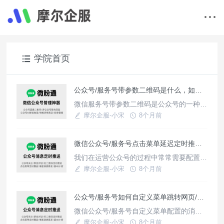
学院首页
公众号/服务号带参数二维码是什么，如何制作？
微信服务号带参数二维码是公众号的一种功
能，用于统计追踪不同推广渠道、带有特点
摩尔企服-小宋
8个月前
渠道码的公众号关注二维码。它通常用于公
使用教程
众号推广过程中的业务统计与分析。即区分
微信公众号/服务号点击菜单延迟定时推送多条消息配置教程
粉丝是从哪个渠道关注的公众号。他
我们在运营公众号的过程中常常需要配置
微信公众号关注后延迟定时推送（回复）多
摩尔企服-小宋
8个月前
条消息，从而提升客户转化率、减少客户流
使用教程
失率等。本教程帮助您配置以及实现本功
公众号/服务号如何自定义菜单跳转网页/小程序后如何定时推送消息？
能。一、微信公众号点击菜单发送消息和配
置教程公众号点击自定义菜单发送消息、跳
微信公众号/服务号自定义菜单配置的消息
转链接、跳转小程序、视频等定时发送消息
类型为网页链接、微信小程序时，如何实现
摩尔企服-小宋
8个月前