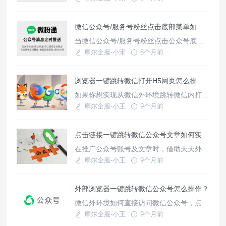
制作方法非常简单，只需要简单授权
定时、立即发送多条公众号消息呢
使用教程
微信公众号/服务号粉丝点击底部菜单如何定时推送消息？
当微信公众号/服务号粉丝点击公众号底部
菜单时，如何定时给对方推送消息呢？比如
摩尔企服-小宋
8个月前
对方点击公众号底部菜单前往购买产品，间
使用教程
隔5分钟后自动发送消息咨询对方是否完成
浏览器一键跳转微信打开H5网页怎么操作？
购买、使用过程中有没有什么问题？
如果你想实现从微信外环境跳转微信内打开
H5网页，可以借助天天外链这款工具，其
摩尔企服-小王
9个月前
微信外链功能支持生成推广H5网页的跳转
使用教程
链接，无论是从各个浏览器、各种app还是
点击链接一键跳转微信公众号文章如何实现？
短信、邮件点击，都支持直接跳转微信端展
示H5页面，后台支持实时统计查看链接点
在推广公众号账号及文章时，借助天天外链
击数据并导出使用。那么如何操作实现呢？
的推广微信公众号文章模式，支持将个人微
摩尔企服-小王
9个月前
上架独家小程序：通过天天
信二维码、个微/微群活码、公众号卡片/二
使用教程
维码、视频号主页/视频放到公众号文章中
外部浏览器一键跳转微信公众号怎么操作？
发布推广，支持生成通用链接、短链接、卡
片链接，适用于短信、邮件、各大浏览器、
微信外环境如何直接访问微信公众号，点击
app、社交媒体平台等。
链接即可一键跳转公众号文章/二维码或关
摩尔企服-小王
9个月前
注页面，不需要用户切换软件输入名称搜
使用教程