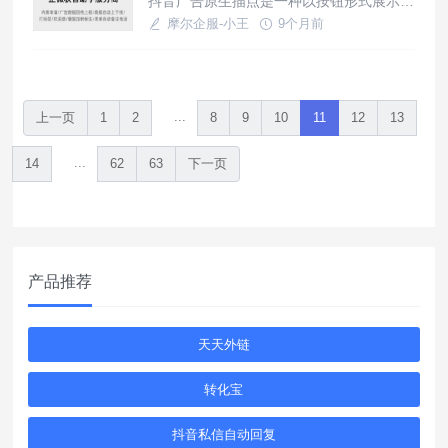
抖音广告原生描点是一种以按钮形式展示
企业微信卡片。企业微信卡片分为分享卡片
的，点击可跳转页面的组件，一般在用户滑
摩尔企服-小王
9个月前
和欢迎语/客服卡片，这里介绍分享
动视频过程中自然展示，相比普通广告用户
使用教程
体验度更佳、更容易接受，点击转化率也更
高，获客助手是一种企微引流加粉获客工
具，适用于全平台广告，二者结合可实现点
...
上一页
1
2
8
9
10
11
12
13
击原生描点直接跳转企微加粉获客，进一步
完成客户转化。什么是抖音广告原生描点
...
14
62
63
下一页
产品推荐
天天外链
转化宝
抖音私信自动回复