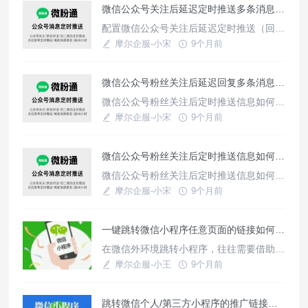
微信公众号关注后延迟定时推送多条消息配置教程
以跳转微信活码添加客服咨询，或进入小程
序下单，通过跳转官方公众号、视频号增强
配置微信公众号关注后延迟定时推送（回
企业形象认识，更好的沉淀私域用户，提升
复）多条消息，从而提升客户转化率、减少
摩尔企服-小宋
9个月前
用户留存转化率。如何生成这种具有
客户流失率等。本教程帮助您配置以及实现
使用教程
本功能。
微信公众号粉丝关注后延迟回复多条消息效果演示
微信公众号粉丝关注后定时推送信息如何实
现？也就是公众号粉丝关注延迟回复多条消
摩尔企服-小宋
9个月前
息。这样一方面可以挽回流失客户、例外一
使用教程
方面可以提升转化率和服务内容。
微信公众号粉丝关注后定时推送信息如何实现？
微信公众号粉丝关注后定时推送信息如何实
现？也就是公众号粉丝关注延迟回复多条消
摩尔企服-小宋
9个月前
息。这样一方面可以挽回流失客户、例外一
使用教程
方面可以提升转化率和服务内容。
一键跳转微信小程序任意页面的链接如何生成？如何获取微信小程序任意页面路径？
在微信外环境跳转小程序，往往需要借助一
些三方工具，如天天外链，可生成支持跳转
摩尔企服-小王
9个月前
小程序任意页面的链接，此前需要先获取小
使用教程
程序目标页面路径信息，下面给大家分享如
跳转微信个人/第三方小程序的推广链接如何生成？
何获取小程序页面路径。方法一：这种方法