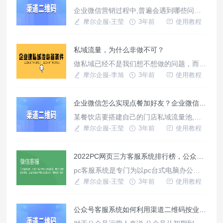
和推广.
企业微信营销过程中,普遍会遇到哪些问题
了? 1.客户来源于哪个渠道复杂,不知道如何
摩尔企服-王莹
3年前
使用教程
区别；2.添加好友时,无法自动打标签；3.无
法为不同渠道设置不同的好友欢迎语；4.被
私域流量，为什么非做不可？
动加好友数量过多容易被微信官方风控；5.
企业微信二维码的有效期只有7天,有时不能
做私域已经不是我们想不想做的问题，而是
及时更新；6. 企微自带活码无法查看引流
必须做，不得不做的事情！
摩尔企服-李旭
3年前
使用教程
详细数据。
企业微信怎么实现点餐加好友？企业微信如何设置点餐加好友？
某餐饮店要搭建自己的门店私域流量池,希
望的引流方式是顾客扫码点餐时，引导每一
摩尔企服-王莹
3年前
使用教程
个扫码的顾客先添加门店企业微信，将食客
转化成线上私域用户。一方面新到店没加过
2022PC网页三方客服系统排行榜，公众号/app/小程序/H5/网页客服系统推荐
企微的客户，引导添加员工企微，添加后自
动回复点餐链接或点餐小程序；另一方面已
pc客服系统是专门为以pc台式电脑办公为
经添加过员工企微的的老客户，扫码直接进
主的企业客服人员提供的客户管理软件,能
摩尔企服-王莹
3年前
使用教程
入点餐页面。最终的目的是培养用户的
够为网站、app、小程序、H5网页等前端页
面提供在线客服功能的网站客服系统.用户
公众号客服系统如何利用渠道二维码按业务需求自动分配客服?
可以通过页面悬浮聊天窗口直接与客服沟
通.还可以在企业网站上配置网站客服按