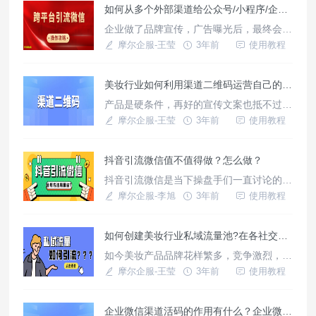
如何从多个外部渠道给公众号/小程序/企业微信引流？
企业做了品牌宣传，广告曝光后，最终会把
流量引导至公众号/小程序/企业微信上进行
摩尔企服-王莹
3年前
使用教程
变现。比如某某奶茶连锁品牌，现在都支持
在小程序上进行点单付费购买服务。
美妆行业如何利用渠道二维码运营自己的私域流量池?
产品是硬条件，再好的宣传文案也抵不过一
个好产品本身拥有的品质.找准不可替代的
摩尔企服-王莹
3年前
使用教程
优势
抖音引流微信值不值得做？怎么做？
抖音引流微信是当下操盘手们一直讨论的热
点话题。也是私域需求下不得不考虑的一种
摩尔企服-李旭
3年前
使用教程
解决方式！
如何创建美妆行业私域流量池?在各社交平台如何运营?（干货）
如今美妆产品品牌花样繁多，竞争激烈，如
何重围中突出本品牌的特色和产品内涵，那
摩尔企服-王莹
3年前
使用教程
就要结合自身的现实情况来制定运营策略。
除此之外,本文后段回介绍如何使用三方工
企业微信渠道活码的作用有什么？企业微信渠道活码有哪些功能?
具(天天外链和摩尔短链接)做好产品的引流