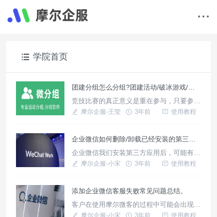
学院首页
团建分组怎么分组?团建活动/破冰游戏/同事趣味游戏~等等团建如何快速分组?
竞技比赛的真正意义是重在参与，只要参与
就会让你有脱颖而出的机会，得到许多表现
摩尔企服-王莹
3年前
使用教程
你能力的机会，无论输赢都会被赋予一种顽
强和坚韧的气质,比赛也如同当今社会的竞
企业微信如何删除/卸载已经安装的第三方应用？
争一样激烈，需要我们有一定勇气的和毅
力，这种影响意义深远 。无论公司培训还
企业微信我们安装第三方应用后，可能有时
是公司团建，往往需要将学员分成若干个小
候不再使用了；那么如何卸载第三方应用
摩尔企服-小宋
3年前
使用教程
组进行PK，然而常用的分组方式就是男
呢，本文介绍方法。
添加企业微信客服失败常见问题总结。
客户在使用摩尔微客的过程中可能会出现创
建失败，本文整理具体失败原因以及解决办
摩尔企服-小宋
3年前
使用教程