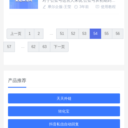
对于公众号运营人来说,公众号从初期到后
钮，用户进入网站后通过客服按钮来咨询问
期的运营发展中,业务也会越来越复杂多变,
摩尔企服-王莹
3年前
使用教程
题。
所以当粉丝关注公众号之后，我们如何让咨
询不同业务的粉丝自动分配到不同客服组？
一方面按业务需求给客服组分流,另一方面
还可以方便公众号运营人更精准的维护用户
...
上一页
1
2
51
52
53
54
55
56
人群.
...
57
62
63
下一页
产品推荐
天天外链
转化宝
抖音私信自动回复