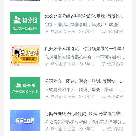
法；确保更好的服务。
怎么比赛分组?乒乓球/篮球/足球~等等比赛如何快速分组?
组织比赛活动或赛事时，比如乒乓球,篮球,
足球,羽毛球赛时,一般都要将人员分成不同
摩尔企服-王莹
3年前
使用教程
小组，甚至要求按男女比例平均分组，今天
跟大家介绍一种好用的方法，大家扫码即可
刚开始学私域引流，你必须知道的一件事！
实现分组。无论多少人，都能保证每个组人
数相同，男女比例相同。
私域引流并没有那么神奇，也不可能能够一
飞冲天。私域引流是实打实的一分耕耘一分
摩尔企服-李旭
3年前
使用教程
收获的差事，完全遵循先种树后乘凉的法
则。
公司年会、团建、聚会、培训..等活动一键快速分组
不管是公司年会、团建、聚会、培训……等
活动，都少不了分组这个环节。一个公平合
摩尔企服-王莹
3年前
使用教程
理的分组不仅可以赢得人心，也可以避免出
现关系好的同事扎堆的现象。
订阅号/服务号-如何使用公众号渠道二维码?
公众号进行数据分析时，我们不光是要分析
粉丝净增数量，新增粉丝数量，还要需要统
摩尔企服-王莹
3年前
使用教程
计粉丝的来源渠道。尤其是在各个营销节