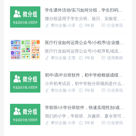
点，需要从各个渠道来推广我们的公众号，
学生课外活动/实习如何分组，学生扫码查询分组软件推荐。
但是如何判定不同渠道的引流效果呢？就需
要在推广引流时使用一个具有统计功能的二
微分组适用于学生分班、值日、实验室、计
维码，一般也被成为“带参二维码”，或者
算机室、运动会随机分组；课外活动、实
摩尔企服-小宋
3年前
行业资讯
是“渠道码”。
习、课外实践分组；快速一键分班、轻松扫
码查询分组/分班结果。
医疗行业如何运营公众号/小程序/企业微信私域流量池?
医疗行业如何运营公众号/小程序私域流量
池?医疗行业私域流量如何运营和变现？今
摩尔企服-王莹
3年前
使用教程
天给您介绍非常适合医疗行业公众号、小程
序企微进行引流变现的的工具运用方法。其
初中/高中分班软件，初中学校根据成绩快速一键随机分班
他行业也同样能适用的。
小升初考试后，初中学校分班规则是什么
呢？如何实现初中根据性别、年龄、成绩随
摩尔企服-小宋
3年前
行业资讯
机分班；并且帮助学生扫码或者微信群内查
询自己的分班信息。
学前班/小学分班软件，快速实现性别/成绩快速随机分班
我们的小学，学前班、兴趣班、夏令营可能
经常都需要实现分班，我们可能希望通过性
摩尔企服-小宋
3年前
行业资讯
别、年龄、成绩随机分班；我们如何快速实
现并且让学生实现扫码查询自己的座位呢？