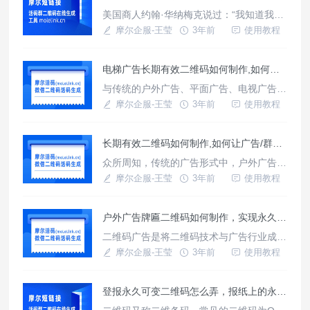
直接与用户接触，直接面对消费终端，因此
美国商人约翰·华纳梅克说过：“我知道我投
可以直接获取第一手消费数据。通过跟踪每
放的一半广告费浪费了，但我不知道是哪一
摩尔企服-王莹
3年前
使用教程
笔交易，企业可以建立稳定的忠实顾客群
半。”传统媒体很难对广告效果进行精准测
量，只能在一定程度上依照抽样调查推算广
电梯广告长期有效二维码如何制作,如何随时改变电梯广告二维码的扫码跳转内容
告效果，但二维码广告不同于传统广具有固
定的播出时间和空间，以手机为识别器从而
与传统的户外广告、平面广告、电视广告或
使广告信息具备即时、移动索取、简约的特
新媒体的今天投放在网站上的强制接受型广
摩尔企服-王莹
3年前
使用教程
性。
告相比，二维码广告显得更加人性化、自主
化。二维码广告利用有限的空间、抽象的图
长期有效二维码如何制作,如何让广告/群二维码永久有效？
像为受众传递信息，只要受众不主动实行扫
码行为，广告便不会传递到受众视野中。
众所周知，传统的广告形式中，户外广告存
这在很大程度上净化了受众的视觉或听觉环
在着面积的限制，报纸、杂志等平面媒体广
摩尔企服-王莹
3年前
使用教程
境。 尤其是新媒体时代的今天，
告有着版面的约束，而电视广告和广播广告
都存在着时间上的考虑。但是，由于二维码
户外广告牌匾二维码如何制作，实现永久有效随时可变链接。
的信息承载量大的特性，二维码广告这一广
告形式无疑已经摆脱了这些对传统广告形式
二维码广告是将二维码技术与广告行业成
的约束性因素，每一则二维码广告都可以识
功“嫁接”的产物。在二维码广告中，二维码
摩尔企服-王莹
3年前
使用教程
别远超过其本身所占空间的信息量。
承担着“移动互联网入口”的作用。二维码这
座移动互联网大门，需要用户主动打开，用
登报永久可变二维码怎么弄，报纸上的永久二维码制作教程
户对二维码广告的接收，