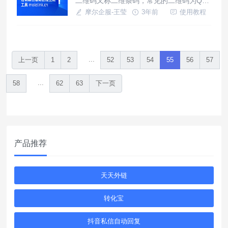
二维码又称二维条码，常见的二维码为QR
Code，QR全称Quick Response，是一种
摩尔企服-王莹
3年前
使用教程
编码方式。二维码虽然只是一张图片，但是
它的功能却非常强大。我们生活中看报纸时
就会看到二维码,有时在不同时间扫描进去,
显示的内容却不相同,这是怎么做到的了,保
...
上一页
1
2
52
53
54
55
56
57
持二维码的永久可用,但内容却可以时时可
以更换.
...
58
62
63
下一页
产品推荐
天天外链
转化宝
抖音私信自动回复