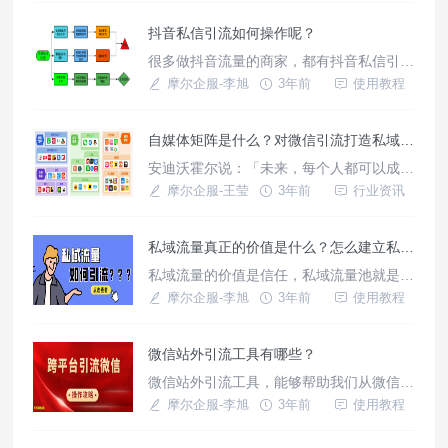
抖音私信引流如何操作呢？
很多做抖音流量的商家，都有抖音私信引流
到微信的需求，本文详细介绍抖音私信引流
摩尔企服-李旭
3年前
使用教程
微信的具体操作办法！
自媒体矩阵是什么？对微信引流打造私域流量池有什么好处？
安迪沃霍尔说：「未来，每个人都可以成名
十五分钟！」在“纸媒时代”主要的信息传播
摩尔企服-王莹
3年前
行业资讯
依靠报纸,信息以报纸发行平台为中心扩散,
「每个人都可以成名十五分钟」但概率极
私域流量真正的价值是什么？怎么建立私域流量？
低.就算在互联网初期,独立自媒体人也能依
靠自己的网站,或者大的媒体平台.但现在进
私域流量的价值是信任，私域流量池就是培
入了短视频时代,越来越多的流量曝光「每
养信任的温床！
摩尔企服-李旭
3年前
使用教程
个人都可以成名十五分钟」这种
微信站外引流工具有哪些？
微信站外引流工具，能够帮助我们从微信站
外一键跳转到微信中，实现高效引流！
摩尔企服-李旭
3年前
使用教程