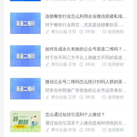
门店的运营效率.餐客直接线上付款，方便
快捷，一方面避免餐厅收到假钞；另一方面
连锁餐饮行业怎么利用企业微信搭建私域流量池？
还是利用扫码点餐转化用户.
对于餐饮行业而言，尤其是连锁餐饮店.怎
么才能成功把线下客流量变成线上私域流
摩尔企服-王莹
3年前
使用教程
量，其实就是如何通过产品推荐、限时折
扣、节假日促销等手段引导顾客下单，把顾
如何生成永久有效的公众号渠道二维码？可随时更新二维码内容
客培育成门店的忠诚用户，为自己名下的连
锁门店带来更多的利润。
对于在不同三方平台上都建立不同的渠道二
维码的，或者更直白的说需求就是希望生成
摩尔企服-王莹
3年前
使用教程
一个永久不变的二维码，可以永久不失效.
有以上这些需求的都可以来使用摩尔活码，
微信公众号二维码怎么统计扫码人群的渠道来源？
创建渠道二维码,永久不变的二维码,固定的
二维码。
经常在外部做广告投放的公众号运营者在运
营公众号时候都会遇到一个问题,如何更为
摩尔企服-王莹
3年前
使用教程
准确的统计每个二维码的被扫码次数,和知
晓扫码来源渠道,这两个数据对于运营者分
怎么通过短信引流到个人微信？
析用户画像是非常重要的参考.
通过短信引流至个人微信是相对传统的方
法，现在借助跳转外链，就能够实现短信中
摩尔企服-李旭
3年前
使用教程
点链接跳转至微信的效果。