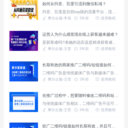
如何从抖音、百度引流到微信私域？
抖音、百度是目前top级的流量平台，流量
操盘手都想要从这两个平台中获取流量。微
摩尔企服-李旭
3年前
使用教程
信生态拥有私域的天然承接优势。
运营人为什么感觉现在线上获客越来越难？
是获客难吗?准确的说应该是精准获客难。
如何能更好的获客和引流朋友做了3年的知
摩尔企服-王莹
3年前
使用教程
识付费社群，我问他如何获客和引流的,他
说以前以为只要能把用户引流到私域，就能
长期有效的商家推广二维码/短链接如何制作，有什么优点与区别？
达到赚钱的目的，后来才发现，那些不精准
的流量非但不能帮助他自己变现，还会浪费
二维码广告是传统媒体广告与新媒体广告的
他的时间和精力。
结合体，二维码广告可以刊载于报纸、杂
摩尔企服-王莹
3年前
使用教程
志、海报、公交站牌等，通过手机扫描，可
以使平面媒体“动”起来。 二维码广告以二维
在推广过程中，想要随时修改二维码和短链接如何实现？
码为介质，可以将平面媒体、手机媒体和网
络媒体整合起来，从多维度加深消费者品牌
与传统媒体广告相比，二维码广告不仅可以
印记，形成综合品牌形象。在此基础上，二
突破版面和空间的限制，而且能够利用手
摩尔企服-王莹
3年前
使用教程
维码广告可以“量体裁衣”，
机，精确地跟踪和分析每个访问者的记录，
为企业的广告投放做参考，真正实现精准营
软广二维码/链接如何长期有效，并且可以随时更换扫码/链接地址？
销。二维码广告由用户主动扫描，因此可以