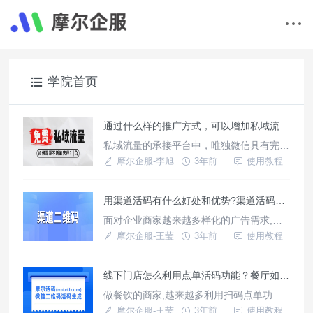
学院首页
通过什么样的推广方式，可以增加私域流量？
私域流量的承接平台中，唯独微信具有完备
的私域流量生态。能够实现从引流、触达、
摩尔企服-李旭
3年前
使用教程
渲染到变现的各个环节。
用渠道活码有什么好处和优势?渠道活码有哪些功能？
面对企业商家越来越多样化的广告需求,尤
其对外投放广告，做活动引流时，越来越多
摩尔企服-王莹
3年前
使用教程
的商家会选择附上员工的企业微信二维码，
方便客户添加员工微信。但顾客很多,总不
线下门店怎么利用点单活码功能？餐厅如何利用门店活码打造自己的私域流量池.
能总添加同一个客服微信吧!而且同一个企
业微信短时间添加太多好友会被限制加好
做餐饮的商家,越来越多利用扫码点单功能
友,严重还会导致封号哦
实现，降低人力服务成本的，大幅度提高了
摩尔企服-王莹
3年前
使用教程