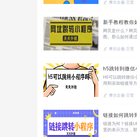
摩尔企服-王莹
新手教程教你
网页是什么？网页
图。那么如何通过
小程序即可。
摩尔企服-王莹
h5跳转到微
H5可以跳转微信
用和添加链接等方
现H5跳转微信小
摩尔企服-王莹
链接如何跳转
链接为何？链接U
置的表示方法，那
可实现。