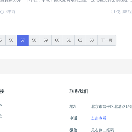
次跳转到另外一个小程序中呢？那大家肯定想知道，这需要怎样去实现呢
用到一款名为“天天外链”的小程序。
3年前
使用教程
5
56
57
58
59
60
61
62
63
下一页
接
联系我们
户
地址 :
北京市昌平区北清路1号
链
电话 :
点击查看
微信 :
见右侧二维码