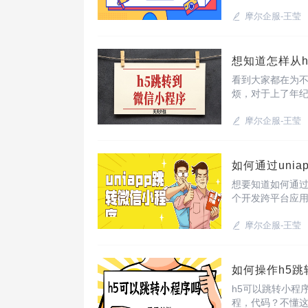
本文为大家带来一
摩尔企服-王莹
想知道怎样从
看到大家都在为不
烦，对于上了年
简单，实用的名为
摩尔企服-王莹
如何通过uni
想要知道如何通过un
个开发跨平台应用
天外链”的小程序
摩尔企服-王莹
如何操作h5
h5可以跳转小程
程，代码？不懂这