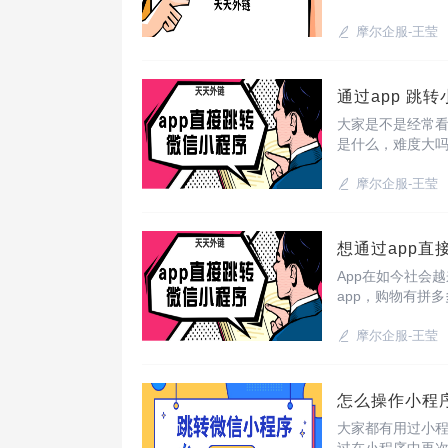
小程序即可。
摩尔企服-王莹
通过app 跳
大家是不是经常看
是什么，难度大
一款高效，快捷的
摩尔企服-王莹
想通过app直
App在如今社会
app，购物有拼
就为大家带来一款
摩尔企服-王莹
怎么操作小程
大家都有用过小程