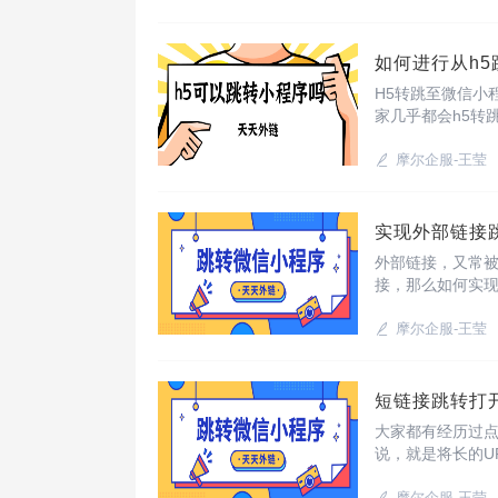
如何进行从h
H5转跳至微信小
家几乎都会h5转
链”，它可以帮助
摩尔企服-王莹
实现外部链接
外部链接，又常被
接，那么如何实
小程序页面，只需
摩尔企服-王莹
短链接跳转打
大家都有经历过
说，就是将长的U
个工具“天天外链
摩尔企服-王莹