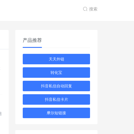
搜索
产品推荐
天天外链
你
转化宝
捷
抖音私信自动回复
抖音私信卡片
摩尔短链接
期