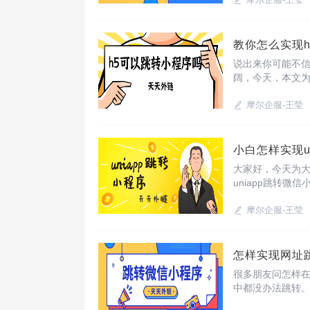
教你怎么实现h
说出来你可能不信
阔，今天，本文为
转跳小程序。
摩尔企服-王莹
小白怎样实现u
大家好，今天为大
uniapp跳转微信
摩尔企服-王莹
怎样实现网址
很多朋友问怎样
中都没办法跳转
具“天天外链”，