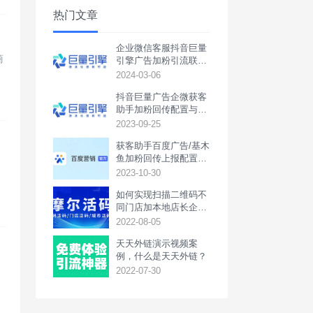
热门文章
企业微信客服抖音巨量
商
引擎广告加粉引流联调
回传配置教程
2024-03-06
抖音巨量广告企微获客
助手加粉回传配置与联
调教程
2023-09-25
获客助手百度广告/基木
鱼加粉回传上报配置教
程
2023-10-30
到
如何实现扫描二维码不
同门店加本地店长企业
微信或本地活动群
2022-08-05
天天外链演示视频案
例，什么是天天外链？
2022-07-30
一